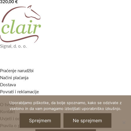
320,00
€
Signal, d. o. o.
Praćenje narudžbi
Načini plaćanja
Dostava
Povrati i reklamacije
Uporabljamo piškotke, da bolje spoznamo, kako se odzivate z
O tvrtki
vsebino in da vam pomagamo izboljšati uporabniško izkušnjo.
Kontakt
Uvjeti i odredbe
Sprejmem
Ne sprejmem
Pravila o privatnosti