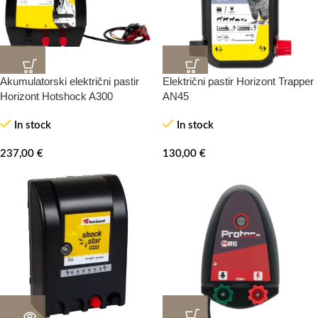
Akumulatorski električni pastir
Električni pastir Horizont Trapper
Horizont Hotshock A300
AN45
In stock
In stock
237,00
€
130,00
€