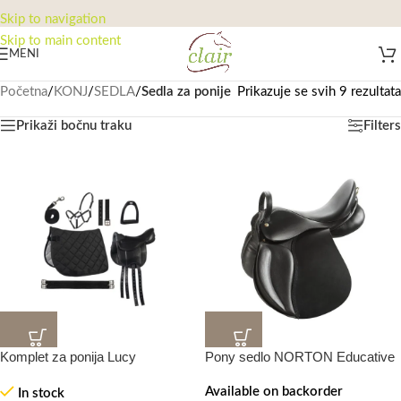
Skip to navigation
Skip to main content
MENI
Početna
/
KONJ
/
SEDLA
/
Sedla za ponije
Prikazuje se svih 9 rezultata
Prikaži bočnu traku
Filters
Komplet za ponija Lucy
Pony sedlo NORTON Educative
Available on backorder
In stock