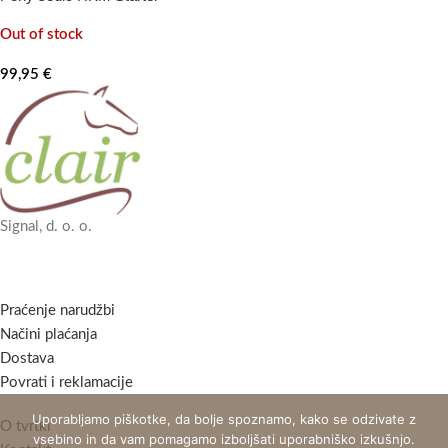
Out of stock
99,95
€
Signal, d. o. o.
Praćenje narudžbi
Načini plaćanja
Dostava
Povrati i reklamacije
Uporabljamo piškotke, da bolje spoznamo, kako se odzivate z
O tvrtki
vsebino in da vam pomagamo izboljšati uporabniško izkušnjo.