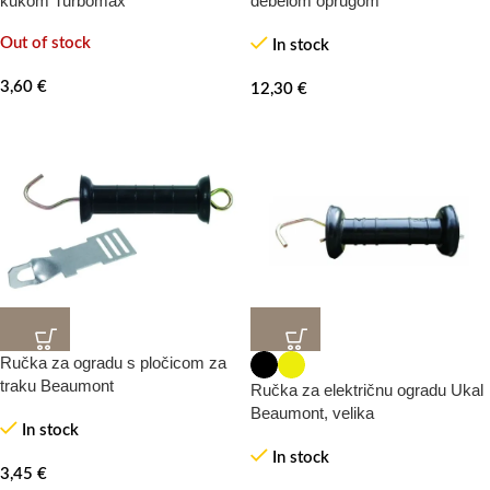
kukom Turbomax
debelom oprugom
Out of stock
In stock
3,60
€
12,30
€
Ručka za ogradu s pločicom za
traku Beaumont
Ručka za električnu ogradu Ukal
Beaumont, velika
In stock
In stock
3,45
€