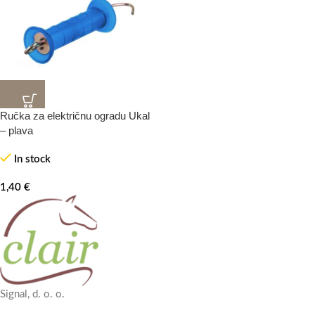
Ručka za električnu ogradu Ukal
HOT
– plava
In stock
1,40
€
Signal, d. o. o.