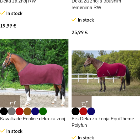
Deka za znoj RW
Deka za znoj s trbušnim
remenima RW
In stock
In stock
19,99
€
25,99
€
Kavalkade Ecoline deka za znoj
Flis Deka za konja EquiTheme
Polyfun
In stock
In stock