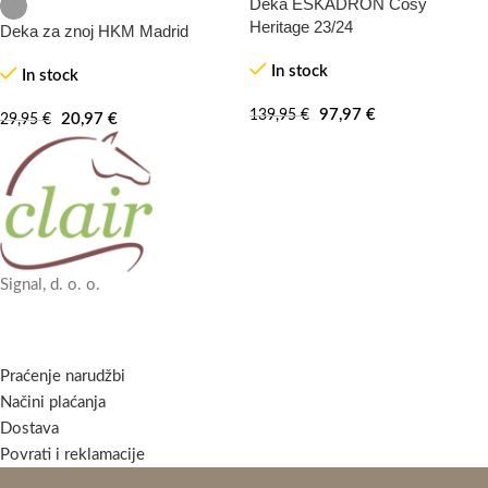
Deka ESKADRON Cosy
-30%
-30%
Heritage 23/24
Deka za znoj HKM Madrid
In stock
In stock
97,97
€
139,95
€
20,97
€
29,95
€
Signal, d. o. o.
Praćenje narudžbi
Načini plaćanja
Dostava
Povrati i reklamacije