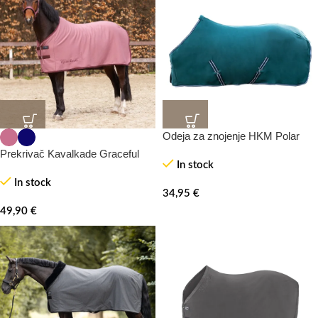
Odeja za znojenje HKM Polar
Prekrivač Kavalkade Graceful
In stock
In stock
34,95
€
49,90
€