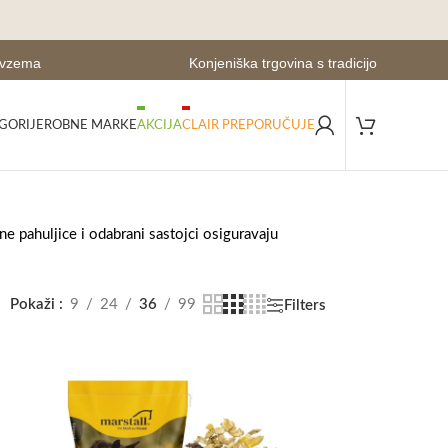
evzema
Konjeniška trgovina s tradicijo
GORIJE
ROBNE MARKE
AKCIJA
CLAIR PREPORUČUJE
ne pahuljice i odabrani sastojci osiguravaju
Pokaži
9
24
36
99
Filters