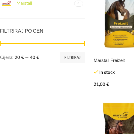
Marstall
4
FILTRIRAJ PO CENI
Cijena:
20 €
—
40 €
FILTRIRAJ
Marstall Freizeit
HOT
In stock
21,00
€