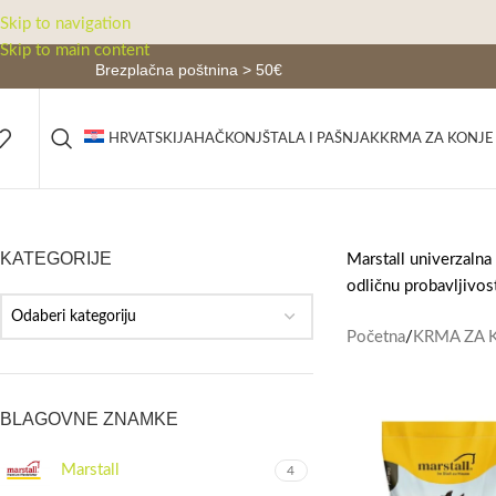
Skip to navigation
Skip to main content
Brezplačna poštnina > 50€
JAHAČ
KONJ
ŠTALA I PAŠNJAK
KRMA ZA KONJE
HRVATSKI
KATEGORIJE
Marstall univerzalna 
odličnu probavljivos
Odaberi kategoriju
Početna
/
KRMA ZA 
BLAGOVNE ZNAMKE
Marstall
4