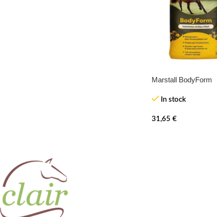
Marstall BodyForm
In stock
31,65
€