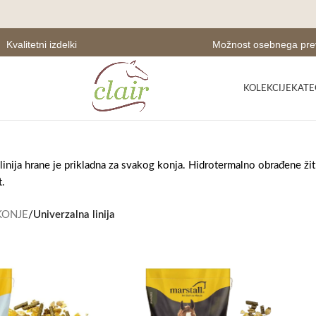
Kvalitetni izdelki
Možnost osebnega pr
KOLEKCIJE
KATE
linija hrane je prikladna za svakog konja. Hidrotermalno obrađene žit
t.
KONJE
/
Univerzalna linija