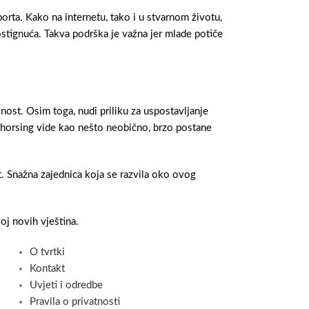
orta. Kako na internetu, tako i u stvarnom životu,
ostignuća. Takva podrška je važna jer mlade potiče
jnost. Osim toga, nudi priliku za uspostavljanje
 horsing vide kao nešto neobično, brzo postane
t. Snažna zajednica koja se razvila oko ovog
oj novih vještina.
O tvrtki
Kontakt
Uvjeti i odredbe
Pravila o privatnosti