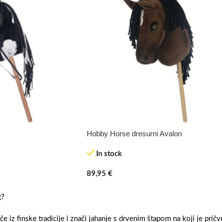
Hobby Horse dresurni Avalon
In stock
89,95
€
g?
 iz finske tradicije i znači jahanje s drvenim štapom na koji je prič