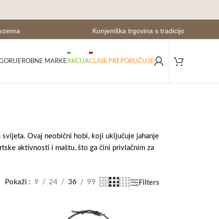
evzema
Konjeniška trgovina s tradicijo
GORIJE
ROBNE MARKE
AKCIJA
CLAIR PREPORUČUJE
vijeta. Ovaj neobični hobi, koji uključuje jahanje
tske aktivnosti i maštu, što ga čini privlačnim za
Pokaži
9
24
36
99
Filters