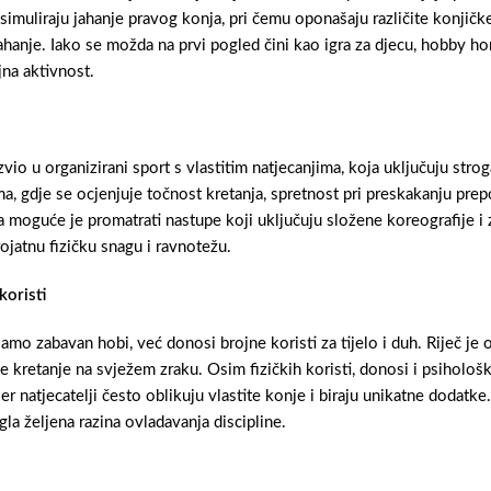
 simuliraju jahanje pravog konja, pri čemu oponašaju različite konjičk
ahanje. Iako se možda na prvi pogled čini kao igra za djecu, hobby 
ljna aktivnost.
io u organizirani sport s vlastitim natjecanjima, koja uključuju stroga
ama, gdje se ocjenjuje točnost kretanja, spretnost pri preskakanju 
moguće je promatrati nastupe koji uključuju složene koreografije i 
ojatnu fizičku snagu i ravnotežu.
koristi
mo zabavan hobi, već donosi brojne koristi za tijelo i duh. Riječ je o
če kretanje na svježem zraku. Osim fizičkih koristi, donosi i psihološ
jer natjecatelji često oblikuju vlastite konje i biraju unikatne dodatke
gla željena razina ovladavanja discipline.