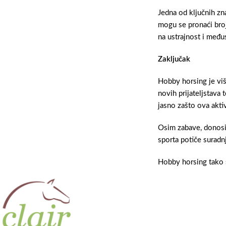
Jedna od ključnih zn
mogu se pronaći broj
na ustrajnost i međ
Zaključak
Hobby horsing je više
novih prijateljstav
jasno zašto ova aktiv
Osim zabave, donosi 
sporta potiče surad
Hobby horsing tako s