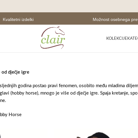
Kvalitetni izdelki
Možnost osebnega pr
KOLEKCIJE
KATE
od dječje igre
ljednjih godina postao pravi fenomen, osobito među mladima diljem s
lavi (hobby horse), mnogo je više od dječje igre. Spaja kretanje, spor
ine.
bby Horse