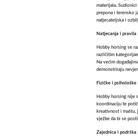
materijala. Sudionici
prepona i terensko j
natjecateljska i ozbi
Natjecanja i pravila
Hobby horsing se razv
različitim kategorij
Na većim događajima 
demonstriraju nevjer
Fizičke i psihološke 
Hobby horsing nije sa
koordinaciju te poti
kreativnost i maštu, 
vježbe da bi se posti
Zajednica i podrška