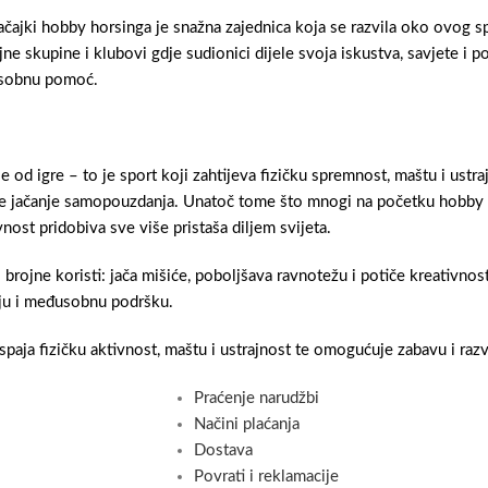
ačajki hobby horsinga je snažna zajednica koja se razvila oko ovog sp
ne skupine i klubovi gdje sudionici dijele svoja iskustva, savjete i p
usobnu pomoć.
 od igre – to je sport koji zahtijeva fizičku spremnost, maštu i ustra
a te jačanje samopouzdanja. Unatoč tome što mnogi na početku hobby
nost pridobiva sve više pristaša diljem svijeta.
brojne koristi: jača mišiće, poboljšava ravnotežu i potiče kreativnos
nju i međusobnu podršku.
paja fizičku aktivnost, maštu i ustrajnost te omogućuje zabavu i razv
Praćenje narudžbi
Načini plaćanja
Dostava
Povrati i reklamacije