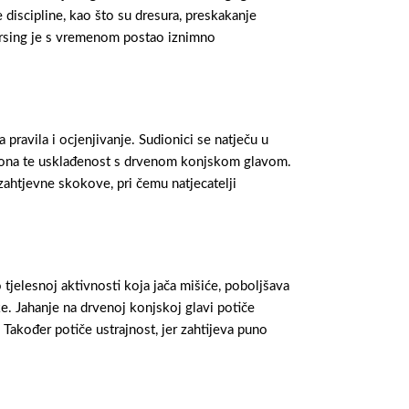
e discipline, kao što su dresura, preskakanje
horsing je s vremenom postao iznimno
 pravila i ocjenjivanje. Sudionici se natječu u
prepona te usklađenost s drvenom konjskom glavom.
zahtjevne skokove, pri čemu natjecatelji
 tjelesnoj aktivnosti koja jača mišiće, poboljšava
ke. Jahanje na drvenoj konjskoj glavi potiče
. Također potiče ustrajnost, jer zahtijeva puno