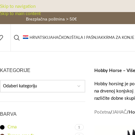
Skip to navigation
Skip to main content
Brezplačna poštnina > 50€
JAHAČ
KONJ
ŠTALA I PAŠNJAK
KRMA ZA KONJE
HRVATSKI
KATEGORIJE
Hobby Horse – Više 
Hobby horsing je pos
Odaberi kategoriju
na drvenoj konjskoj g
različite dobne skup
Početna
/
JAHAČ
/
Ho
BARVA
Crna
1