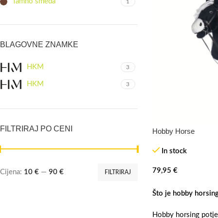
Tamno smeđa
1
BLAGOVNE ZNAMKE
HKM
3
HKM
3
FILTRIRAJ PO CENI
Hobby Horse
In stock
79,95
€
Cijena:
10 €
—
90 €
FILTRIRAJ
Što je hobby horsin
Hobby horsing potječe