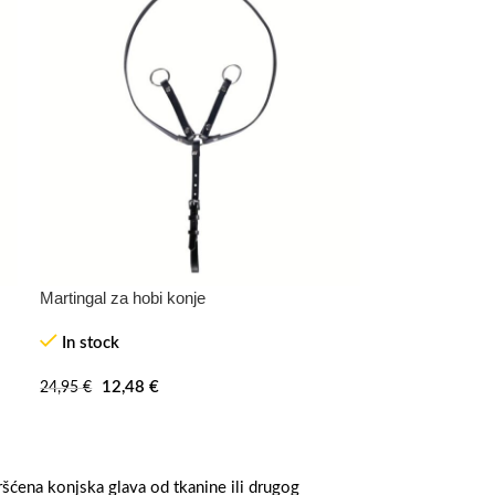
Martingal za hobi konje
-50%
In stock
12,48
€
24,95
€
vršćena konjska glava od tkanine ili drugog