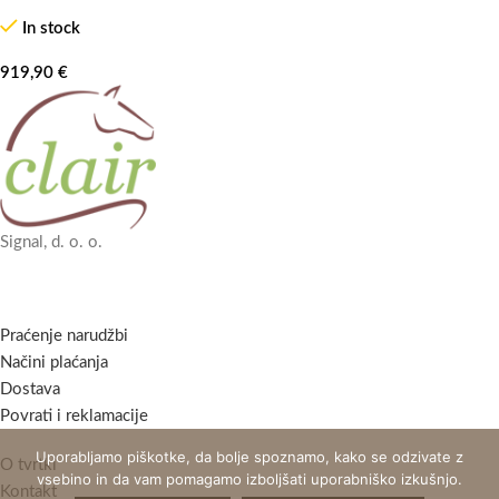
In stock
919,90
€
Signal, d. o. o.
Praćenje narudžbi
Načini plaćanja
Dostava
Povrati i reklamacije
Uporabljamo piškotke, da bolje spoznamo, kako se odzivate z
O tvrtki
vsebino in da vam pomagamo izboljšati uporabniško izkušnjo.
Kontakt