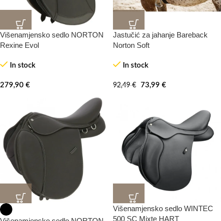
Višenamjensko sedlo NORTON
Jastučić za jahanje Bareback
20%
-100%
Rexine Evol
Norton Soft
In stock
In stock
279,90
€
73,99
€
92,49
€
Višenamjensko sedlo WINTEC
500 SC Mixte HART
Višenamjensko sedlo NORTON