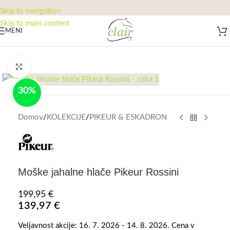
Skip to navigation
Skip to main content
MENI
Click to enlarge
-0%
30%
Domov
/
KOLEKCIJE
/
PIKEUR & ESKADRON
Moške jahalne hlače Pikeur Rossini
199,95
€
139,97
€
Veljavnost akcije: 16. 7. 2026 - 14. 8. 2026. Cena v