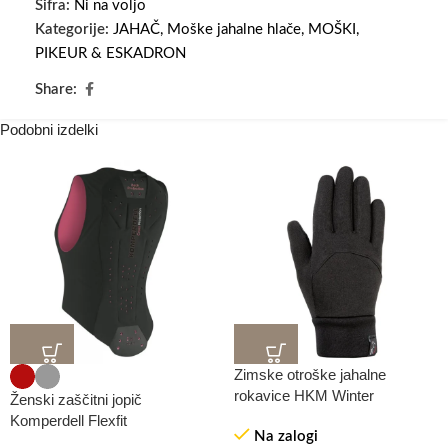
Šifra:
Ni na voljo
Kategorije:
JAHAČ
,
Moške jahalne hlače
,
MOŠKI
,
PIKEUR & ESKADRON
Share:
Podobni izdelki
Zimske otroške jahalne
rokavice HKM Winter
Ženski zaščitni jopič
Komperdell Flexfit
Na zalogi