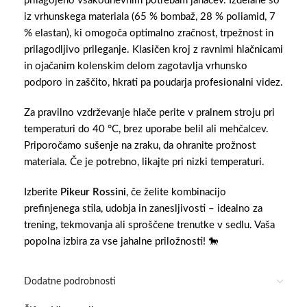
prilagojeno vsakodnevnim potrebam jahačev. Izdelane so
iz vrhunskega materiala (65 % bombaž, 28 % poliamid, 7
% elastan), ki omogoča optimalno zračnost, trpežnost in
prilagodljivo prileganje. Klasičen kroj z ravnimi hlačnicami
in ojačanim kolenskim delom zagotavlja vrhunsko
podporo in zaščito, hkrati pa poudarja profesionalni videz.
Za pravilno vzdrževanje hlače perite v pralnem stroju pri
temperaturi do 40 °C, brez uporabe belil ali mehčalcev.
Priporočamo sušenje na zraku, da ohranite prožnost
materiala. Če je potrebno, likajte pri nizki temperaturi.
Izberite
Pikeur Rossini
, če želite kombinacijo
prefinjenega stila, udobja in zanesljivosti – idealno za
trening, tekmovanja ali sproščene trenutke v sedlu. Vaša
popolna izbira za vse jahalne priložnosti! 🐎
Dodatne podrobnosti