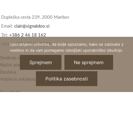
Dupleška cesta 239, 2000 Maribor
Email:
clair@signaldoo.si
Tel:
+386 2 46 18 162
Mobil:
Uporabljamo piškotke, da bolje spoznamo, kako se odzivate z
+386 51 620 324
vsebino in da vam pomagamo izboljšati uporabniško izkušnjo.
Sledenje naročil
Sprejmem
Ne sprejmem
Načini plačila
Dostava
Politika zasebnosti
Vračila in reklamacije
O podjetju
Kontakt
Pogoji poslovanja
Politika zasebnosti
Horizont Clair
2021 - Vse pravice pridržane.