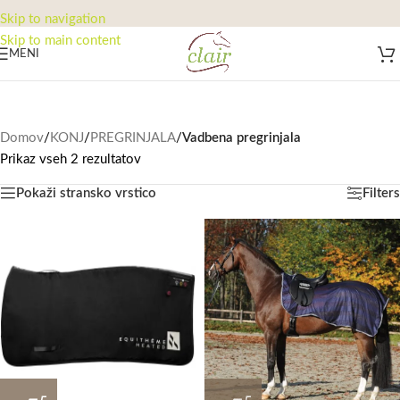
Skip to navigation
Skip to main content
MENI
Domov
/
KONJ
/
PREGRINJALA
/
Vadbena pregrinjala
Prikaz vseh 2 rezultatov
Pokaži stransko vrstico
Filters