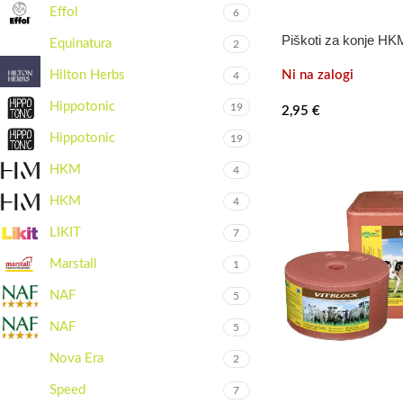
Effol
6
Piškoti za konje HKM
Equinatura
2
Hilton Herbs
Ni na zalogi
4
Hippotonic
19
2,95
€
Hippotonic
19
HKM
4
HKM
4
LIKIT
7
Marstall
1
NAF
5
NAF
5
Nova Era
2
Speed
7