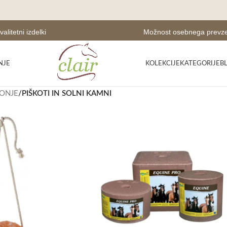
valitetni izdelki
Možnost osebnega prev
NJE
KOLEKCIJE
KATEGORIJE
B
KONJE
/
PIŠKOTI IN SOLNI KAMNI