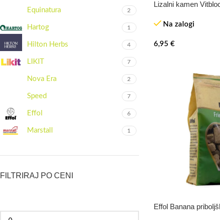
Lizalni kamen Vitblo
Equinatura
2
Na zalogi
Hartog
1
6,95
€
Hilton Herbs
4
LIKIT
7
Nova Era
2
Speed
7
Effol
6
Marstall
1
FILTRIRAJ PO CENI
Effol Banana priboljš