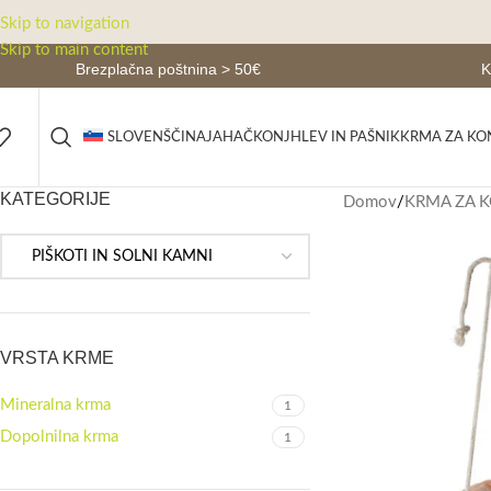
Skip to navigation
Skip to main content
Brezplačna poštnina > 50€
K
JAHAČ
KONJ
HLEV IN PAŠNIK
KRMA ZA KO
SLOVENŠČINA
KATEGORIJE
Domov
/
KRMA ZA 
VRSTA KRME
Mineralna krma
1
Dopolnilna krma
1