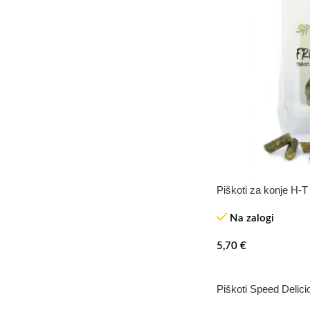
Piškoti za konje H-
Na zalogi
5,70
€
Piškoti Speed Delic