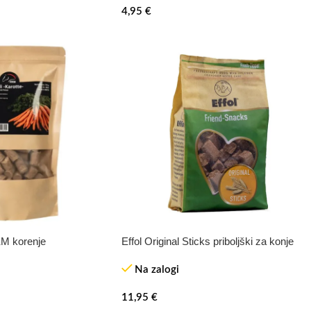
4,95
€
KM korenje
Effol Original Sticks priboljški za konje
Na zalogi
11,95
€