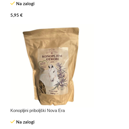
Na zalogi
5,95
€
Konopljini priboljški Nova Era
Na zalogi