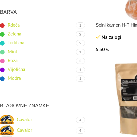
BARVA
Solni kamen H-T Hi
Rdeča
1
TOP
Zelena
2
Na zalogi
Turkizna
2
5,50
€
Mint
1
Roza
2
Vijolična
1
Modra
1
BLAGOVNE ZNAMKE
Cavalor
4
Cavalor
4