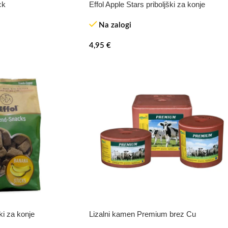
ck
Effol Apple Stars priboljški za konje
Na zalogi
4,95
€
ki za konje
Lizalni kamen Premium brez Cu