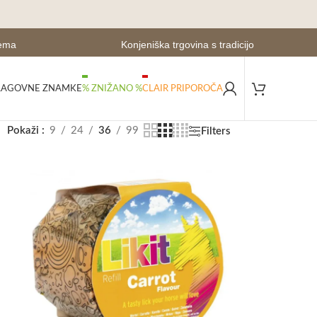
zema
Konjeniška trgovina s tradicijo
LAGOVNE ZNAMKE
% ZNIŽANO %
CLAIR PRIPOROČA
Pokaži
9
24
36
99
Filters