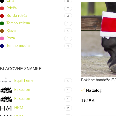
Črna
8
Rdeča
2
Bordo rdeča
3
Temno zelena
1
Rjava
1
Roza
1
Temno modra
4
BLAGOVNE ZNAMKE
Božične bandaže E-
EquiTheme
1
Eskadron
1
Na zalogi
Eskadron
1
19,49
€
HKM
2