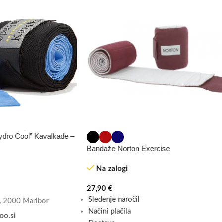
ydro Cool” Kavalkade –
Bandaže Norton Exercise
Na zalogi
27,90
€
Sledenje naročil
, 2000 Maribor
Načini plačila
oo.si