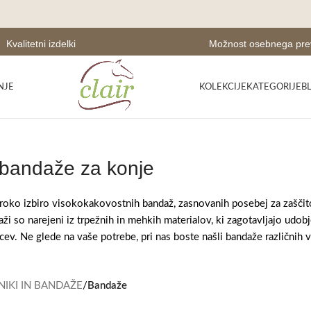
Kvalitetni izdelki
Možnost osebnega pr
NJE
KOLEKCIJE
KATEGORIJE
B
 bandaže za konje
široko izbiro visokokakovostnih bandaž, zasnovanih posebej za zašč
ži so narejeni iz trpežnih in mehkih materialov, ki zagotavljajo udob
ev. Ne glede na vaše potrebe, pri nas boste našli bandaže različnih v
NIKI IN BANDAŽE
/
Bandaže