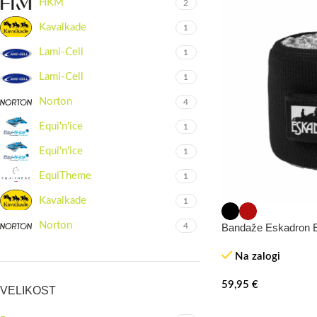
HKM
2
Kavalkade
1
Lami-Cell
1
Lami-Cell
1
Norton
4
Equi'n'ice
1
Equi'n'ice
1
EquiTheme
1
Kavalkade
1
Norton
4
Bandaže Eskadron El
Na zalogi
59,95
€
VELIKOST