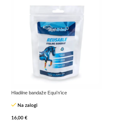
Hladilne bandaže Equi’n’ice
TOP
Na zalogi
16,00
€