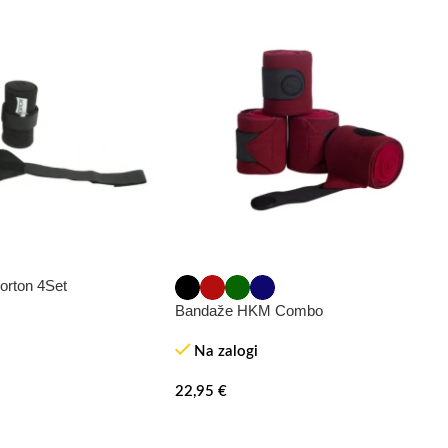
orton 4Set
Bandaže HKM Combo
Na zalogi
22,95
€