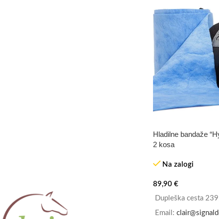
Hladilne bandaže “H
2 kosa
Na zalogi
89,90
€
Dupleška cesta 239
Email:
clair@signald