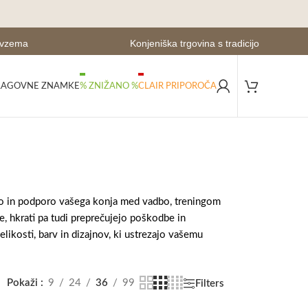
evzema
Konjeniška trgovina s tradicijo
LAGOVNE ZNAMKE
% ZNIŽANO %
CLAIR PRIPOROČA
ito in podporo vašega konja med vadbo, treningom
je, hkrati pa tudi preprečujejo poškodbe in
elikosti, barv in dizajnov, ki ustrezajo vašemu
Pokaži
9
24
36
99
Filters