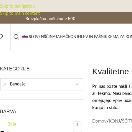
Skip to navigation
Skip to main content
Brezplačna poštnina > 50€
JAHAČ
KONJ
HLEV IN PAŠNIK
KRMA ZA KO
SLOVENŠČINA
KATEGORIJE
Kvalitetne
Bandaže
Pri nas boste našli 
ali tekmo. Naši banda
omejujejo vpliv udarc
konju in stilu.
BARVA
Domov
/
KONJ
/
ŠČIT
Bela
1