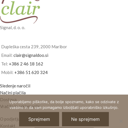
Signal, d. o. o.
Dupleška cesta 239, 2000 Maribor
Email:
clair@signaldoo.si
Tel:
+386 2 46 18 162
Mobil:
+386 51 620 324
Sledenje naročil
Načini plačila
Dostava
Uporabljamo piškotke, da bolje spoznamo, kako se odzivate z
Vračila in reklamacije
vsebino in da vam pomagamo izboljšati uporabniško izkušnjo.
O podjetju
Sprejmem
Ne sprejmem
Kontakt