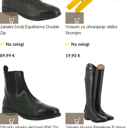
Jahalni čevlji Equitheme Double
Vstavki za ohranjanje oblike
Zip
škornjev
Na zalogi
Na zalogi
89,99
€
19,90
€
Otroški jahalni gležnarji RW Zip
Jahalni škornji Pénélope Eclipse