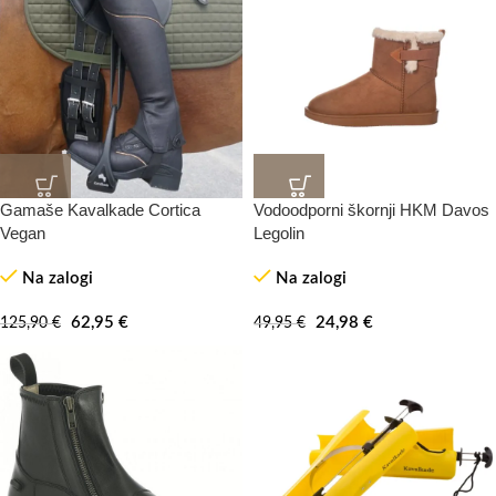
Gamaše Kavalkade Cortica
Vodoodporni škornji HKM Davos
-50%
-50%
Vegan
Legolin
Na zalogi
Na zalogi
62,95
€
24,98
€
125,90
€
49,95
€