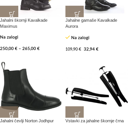
Jahalni škornji Kavalkade
Jahalne gamaše Kavalkade
-70%
Maximus
Aurora
Na zalogi
Na zalogi
250,00
€
–
265,00
€
32,94
€
109,90
€
Jahalni čevlji Norton Jodhpur
Vstavki za jahalne škornje črna
-20%