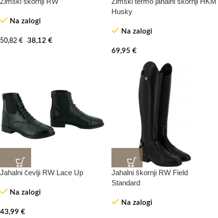
Zimski škornji RW
Zimski termo jahalni škornji HKM
-25%
Husky
Na zalogi
Na zalogi
38,12
€
50,82
€
69,95
€
Jahalni čevlji RW Lace Up
Jahalni škornji RW Field
Standard
Na zalogi
Na zalogi
43,99
€