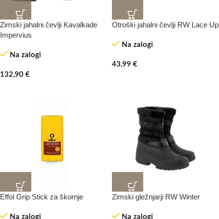
Zimski jahalni čevlji Kavalkade
Otroški jahalni čevlji RW Lace Up
Impervius
Na zalogi
Na zalogi
43,99
€
132,90
€
Effol Grip Stick za škornje
Zimski gležnjarji RW Winter
-30%
TOP
Na zalogi
Na zalogi