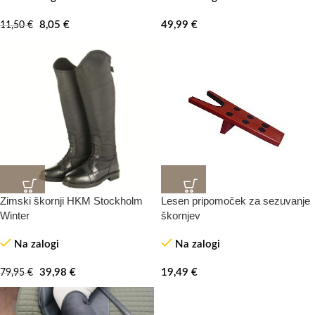
8,05
€
49,99
€
11,50
€
Zimski škornji HKM Stockholm
Lesen pripomoček za sezuvanje
-50%
Winter
škornjev
Na zalogi
Na zalogi
39,98
€
19,49
€
79,95
€