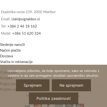
Dupleška cesta 239, 2000 Maribor
Email:
clair@signaldoo.si
Tel:
+386 2 46 18 162
Mobil:
+386 51 620 324
Sledenje naročil
Načini plačila
Dostava
Vračila in reklamacije
Uporabljamo piškotke, da bolje spoznamo, kako se odzivate z
O podjetju
vsebino in da vam pomagamo izboljšati uporabniško izkušnjo.
Kontakt
Pogoji poslovanja
Sprejmem
Ne sprejmem
Politika zasebnosti
Horizont Clair
2021 - Vse pravice pridržane.
Politika zasebnosti