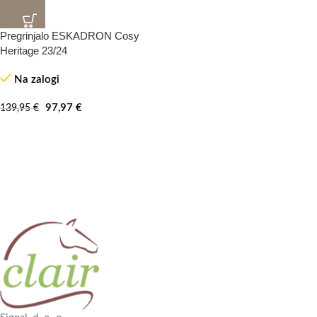
Pregrinjalo ESKADRON Cosy
-30%
Heritage 23/24
Na zalogi
97,97
€
139,95
€