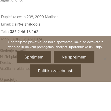
Signal, d. o. o.
Dupleška cesta 239, 2000 Maribor
Email:
clair@signaldoo.si
Tel:
+386 2 46 18 162
Mobil:
+386 51 620 324
Uporabljamo piškotke, da bolje spoznamo, kako se odzivate z
vsebino in da vam pomagamo izboljšati uporabniško izkušnjo.
Sledenje naročil
Sprejmem
Ne sprejmem
Načini plačila
Dostava
Vračila in reklamacije
Politika zasebnosti
O podjetju
Kontakt
Pogoji poslovanja
Politika zasebnosti
Horizont Clair
2021 - Vse pravice pridržane.