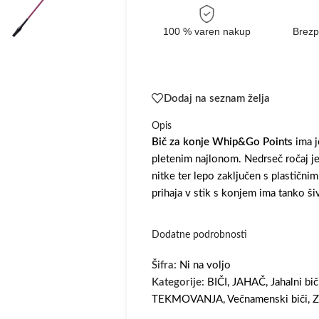
100 % varen nakup
Brezp
Dodaj na seznam želja
Opis
Bič za konje Whip&Go Points
ima j
pletenim najlonom.
Nedrseč ročaj je
nitke ter lepo zaključen s plastičn
prihaja v stik s konjem ima tanko š
Dodatne podrobnosti
Šifra:
Ni na voljo
Kategorije:
BIČI
,
JAHAČ
,
Jahalni bič
TEKMOVANJA
,
Večnamenski biči
,
Z