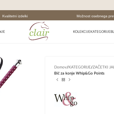
Kvalitetni izdelki
Možnost osebnega pr
NJE
KOLEKCIJE
KATEGORIJE
B
Domov
/
KATEGORIJE
/
ZAČETKI J
Bič za konje Whip&Go Points