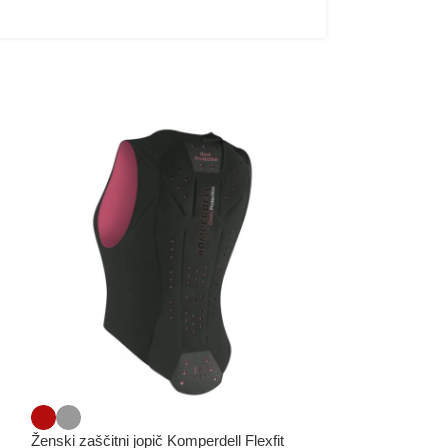
Otroški jahalni 
Ženski zaščitni jopič Komperdell Flexfit