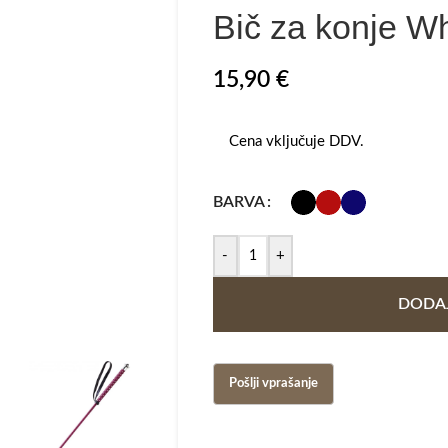
Bič za konje W
15,90
€
Cena vključuje DDV.
BARVA
-
+
DODAJ