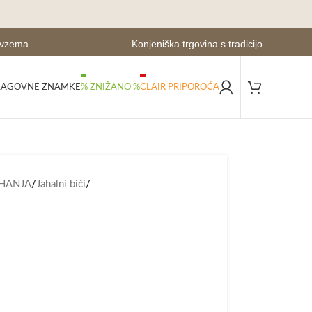
evzema
Konjeniška trgovina s tradicijo
LAGOVNE ZNAMKE
% ZNIŽANO %
CLAIR PRIPOROČA
AHANJA
/
Jahalni biči
/