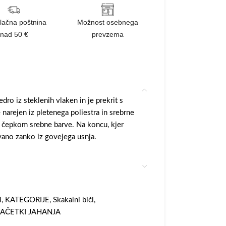
lačna poštnina
Možnost osebnega
nad 50 €
prevzema
edro iz steklenih vlaken in je prekrit s
 narejen iz pletenega poliestra in srebrne
im čepkom srebne barve. Na koncu, kjer
ivano zanko iz govejega usnja.
i
,
KATEGORIJE
,
Skakalni biči
,
AČETKI JAHANJA