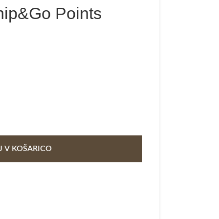
hip&Go Points
 V KOŠARICO