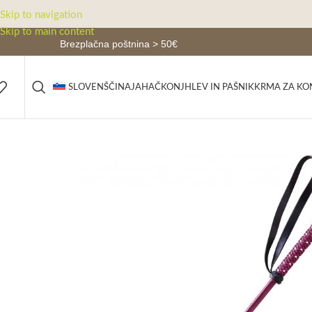
Skip to navigation
Skip to main content
Brezplačna poštnina > 50€
JAHAČ
KONJ
HLEV IN PAŠNIK
KRMA ZA KO
SLOVENŠČINA