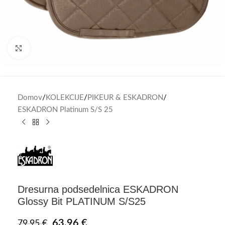
Click to enlarge
Domov
/
KOLEKCIJE
/
PIKEUR & ESKADRON
/
ESKADRON Platinum S/S 25
Dresurna podsedelnica ESKADRON
Glossy Bit PLATINUM S/S25
63,96
€
79,95
€