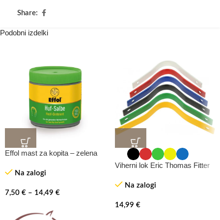
Share:
Podobni izdelki
Effol mast za kopita – zelena
Viherni lok Eric Thomas Fitter
Na zalogi
Na zalogi
7,50
€
–
14,49
€
14,99
€