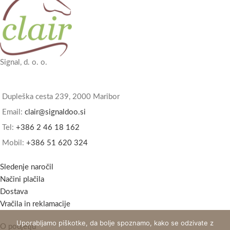
Signal, d. o. o.
Dupleška cesta 239, 2000 Maribor
Email:
clair@signaldoo.si
Tel:
+386 2 46 18 162
Mobil:
+386 51 620 324
Sledenje naročil
Načini plačila
Dostava
Vračila in reklamacije
Uporabljamo piškotke, da bolje spoznamo, kako se odzivate z
O podjetju