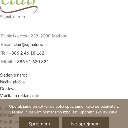
Signal, d. o. o.
Dupleška cesta 239, 2000 Maribor
Email:
clair@signaldoo.si
Tel:
+386 2 46 18 162
Mobil:
+386 51 620 324
Sledenje naročil
Načini plačila
Dostava
Vračila in reklamacije
Uporabljamo piškotke, da bolje spoznamo, kako se odzivate z
O podjetju
vsebino in da vam pomagamo izboljšati uporabniško izkušnjo.
Kontakt
Pogoji poslovanja
Sprejmem
Ne sprejmem