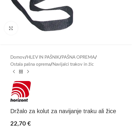
Click to enlarge
Domov
/
HLEV IN PAŠNIK
/
PAŠNA OPREMA
/
Ostala pašna oprema
/
Navijalci trakov in žic
Držalo za kolut za navijanje traku ali žice
22,70
€