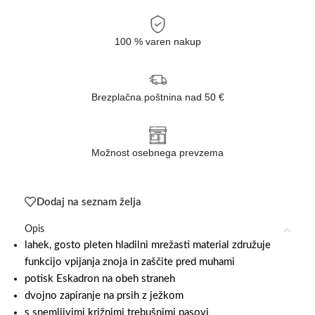
100 % varen nakup
Brezplačna poštnina nad 50 €
Možnost osebnega prevzema
Dodaj na seznam želja
Opis
lahek, gosto pleten hladilni mrežasti material združuje
funkcijo vpijanja znoja in zaščite pred muhami
potisk Eskadron na obeh straneh
dvojno zapiranje na prsih z ježkom
s snemljivimi križnimi trebušnimi pasovi