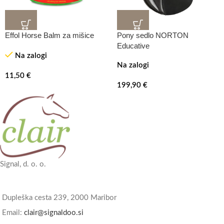
Effol Horse Balm za mišice
Pony sedlo NORTON
Educative
Na zalogi
Na zalogi
11,50
€
199,90
€
Signal, d. o. o.
Dupleška cesta 239, 2000 Maribor
Email:
clair@signaldoo.si