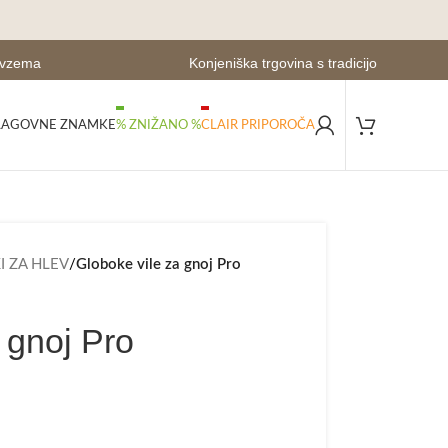
evzema
Konjeniška trgovina s tradicijo
LAGOVNE ZNAMKE
% ZNIŽANO %
CLAIR PRIPOROČA
 ZA HLEV
/
Globoke vile za gnoj Pro
 gnoj Pro