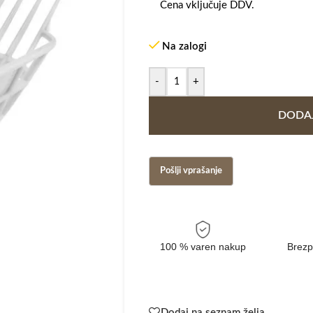
Cena vključuje DDV.
Na zalogi
-
+
DODAJ
100 % varen nakup
Brezp
Dodaj na seznam želja