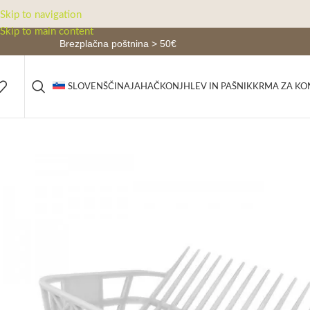
Skip to navigation
Skip to main content
Brezplačna poštnina > 50€
JAHAČ
KONJ
HLEV IN PAŠNIK
KRMA ZA KO
SLOVENŠČINA