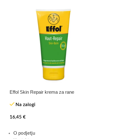
Effol Skin Repair krema za rane
Effol mast za kop
Na zalogi
Na zalogi
16,45
€
10,50
€
–
14,49
O podjetju