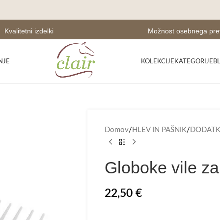
Kvalitetni izdelki
Možnost osebnega pr
NJE
KOLEKCIJE
KATEGORIJE
B
Domov
/
HLEV IN PAŠNIK
/
DODATKI
Globoke vile za
22,50
€