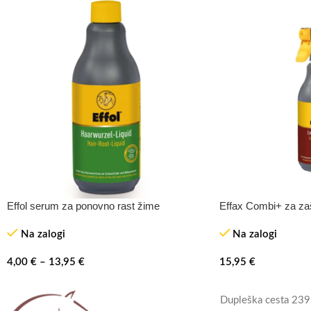
Effol serum za ponovno rast žime
Effax Combi+ za zaš
Na zalogi
Na zalogi
4,00
€
–
13,95
€
15,95
€
Dupleška cesta 239