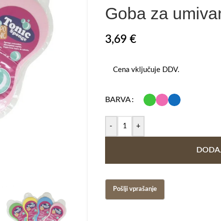
Goba za umivan
3,69
€
Cena vključuje DDV.
BARVA
-
+
DODAJ