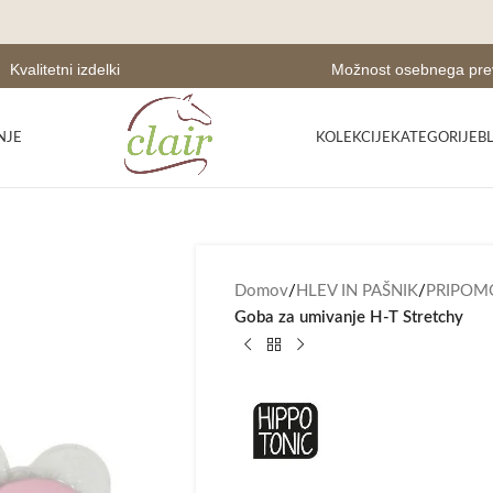
Kvalitetni izdelki
Možnost osebnega pr
NJE
KOLEKCIJE
KATEGORIJE
B
Domov
/
HLEV IN PAŠNIK
/
PRIPOM
Goba za umivanje H-T Stretchy