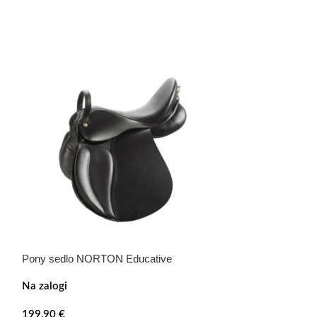
Pony sedlo NORTON Educative
Sedlo NORTON 
Na zalogi
Na zalogi
199,90
€
79,99
€