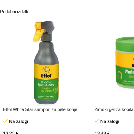
Podobni izdelki
Effol White Star šampon za bele konje
Zimski gel za kopita 
Na zalogi
Na zalogi
13,95
€
13,49
€