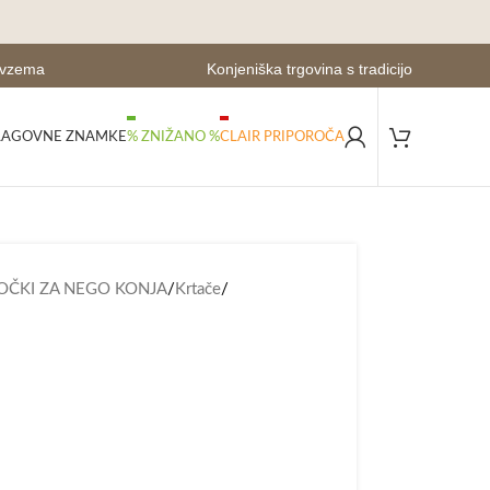
evzema
Konjeniška trgovina s tradicijo
LAGOVNE ZNAMKE
% ZNIŽANO %
CLAIR PRIPOROČA
OČKI ZA NEGO KONJA
/
Krtače
/