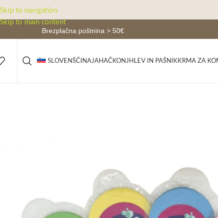
Skip to navigation
Skip to main content
Brezplačna poštnina > 50€
JAHAČ
KONJ
HLEV IN PAŠNIK
KRMA ZA KO
SLOVENŠČINA