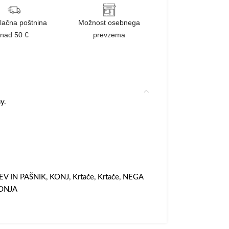
lačna poštnina
Možnost osebnega
nad 50 €
prevzema
y.
EV IN PAŠNIK
,
KONJ
,
Krtače
,
Krtače
,
NEGA
ONJA