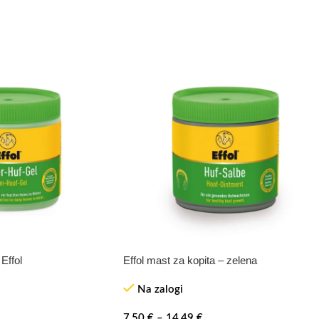
Effol
Effol mast za kopita – zelena
Na zalogi
7,50
€
–
14,49
€