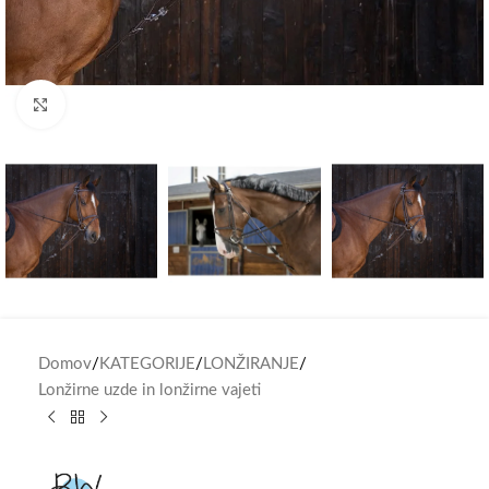
Click to enlarge
Domov
/
KATEGORIJE
/
LONŽIRANJE
/
Lonžirne uzde in lonžirne vajeti