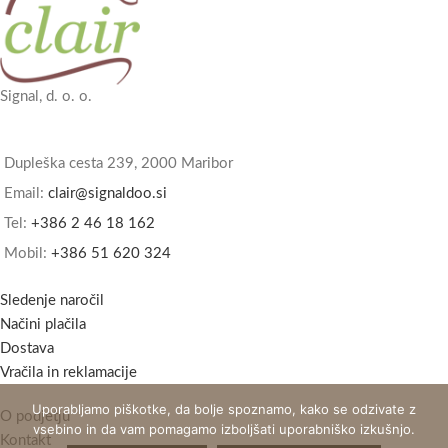
Signal, d. o. o.
Dupleška cesta 239, 2000 Maribor
Email:
clair@signaldoo.si
Tel:
+386 2 46 18 162
Mobil:
+386 51 620 324
Sledenje naročil
Načini plačila
Dostava
Vračila in reklamacije
Uporabljamo piškotke, da bolje spoznamo, kako se odzivate z
O podjetju
vsebino in da vam pomagamo izboljšati uporabniško izkušnjo.
Kontakt