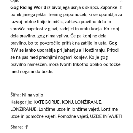
Opis
Gog Riding World
iz bivoljega usnja s škripci.
Zaponke iz
ponikljanega jekla. Trening pripomoček, ki se uporablja za
razvoj hrbtne linije in mišic, zahteva pravilno držo in
sprošča napetost v glavi, zadnjici in vratu konja. Ko konj
dela pravilno, gog nima vpliva. Če pa konj ne dela
pravilno, bo to povzročilo pritisk na zatilje in usta.
Gog
RW se lahko uporablja pri jahanju ali lonžiranju.
Pritrdi
se na pas med prednjimi nogami konjev. Ko je gog
pravilno nameščen, mora tvoriti trikotno obliko od točke
med nogami do brzde.
Šifra:
Ni na voljo
Kategorije:
KATEGORIJE
,
KONJ
,
LONŽIRANJE
,
LONŽIRANJE
,
Lonžirne uzde in lonžirne vajeti
,
Lonžirne
uzde in pomožne vajeti
,
Pomožne vajeti
,
UZDE IN VAJETI
Share: