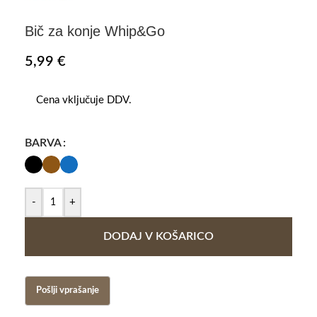
Bič za konje Whip&Go
5,99
€
Cena vključuje DDV.
BARVA
-
+
DODAJ V KOŠARICO