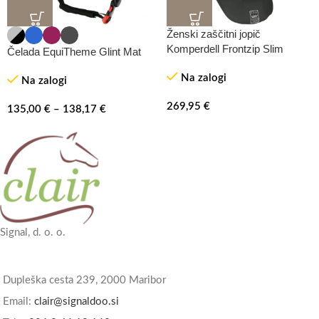
Ženski zaščitni jopič
Komperdell Frontzip Slim
Čelada EquiTheme Glint Mat
Na zalogi
Na zalogi
269,95
€
135,00
€
–
138,17
€
Signal, d. o. o.
Dupleška cesta 239, 2000 Maribor
Email:
clair@signaldoo.si