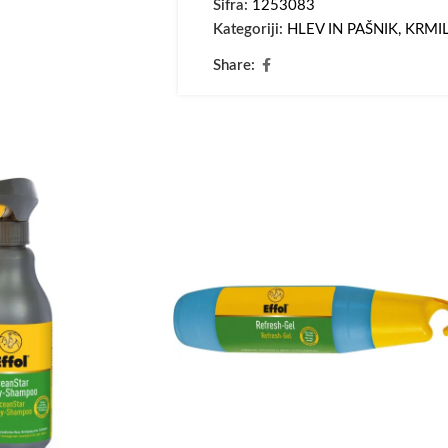
Šifra:
1253083
Kategoriji:
HLEV IN PAŠNIK
,
KRMIL
Share: