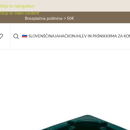
Skip to navigation
Skip to main content
Brezplačna poštnina > 50€
JAHAČ
KONJ
HLEV IN PAŠNIK
KRMA ZA KO
SLOVENŠČINA