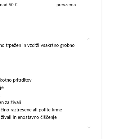
nad 50 €
prevzema
no trpežen in vzdrži vsakršno grobno
 kotno pritrditev
je
t
n za živali
čino raztresene ali polite krme
živali in enostavno čiščenje