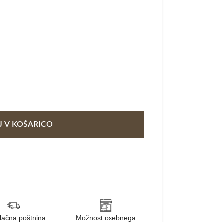
 V KOŠARICO
lačna poštnina
Možnost osebnega