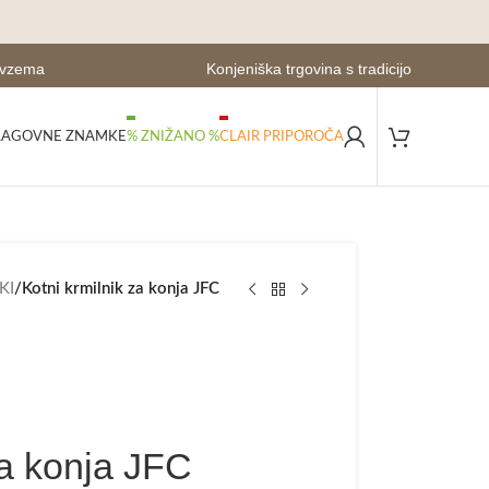
evzema
Konjeniška trgovina s tradicijo
LAGOVNE ZNAMKE
% ZNIŽANO %
CLAIR PRIPOROČA
KI
/
Kotni krmilnik za konja JFC
za konja JFC