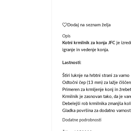
Dodaj na seznam želja
Opis
Kotni krmilnik za konja JFC
je izred
igranje in vedenje konja.
Lastnosti:
Štiri luknje na hrbtni strani za varno
Odtočni čep (13 mm) za lažje čiščen
Primeren za krmljenje konj in žrebe
Krmilnik je zasnovan tako, da je vare
Debelejši rob krmilnika zmanjša koli
Gladka površina za dodatno varnost 
Prostornina 20L
Dodatne podrobnosti