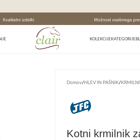
Kvalitetni izdelki
Možnost osebnega pr
NJE
KOLEKCIJE
KATEGORIJE
B
Domov
/
HLEV IN PAŠNIK
/
KRMILNI
Kotni krmilnik 