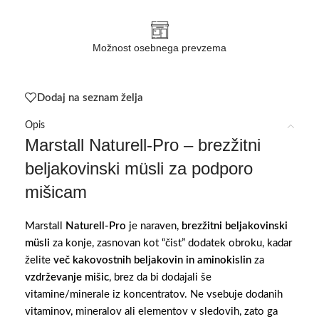
Možnost osebnega prevzema
Dodaj na seznam želja
Opis
Marstall Naturell-Pro – brezžitni
beljakovinski müsli za podporo
mišicam
Marstall
Naturell-Pro
je naraven,
brezžitni beljakovinski
müsli
za konje, zasnovan kot “čist” dodatek obroku, kadar
želite
več kakovostnih beljakovin in aminokislin
za
vzdrževanje mišic
, brez da bi dodajali še
vitamine/minerale iz koncentratov. Ne vsebuje dodanih
vitaminov, mineralov ali elementov v sledovih, zato ga