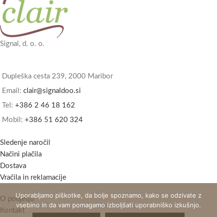
Signal, d. o. o.
Dupleška cesta 239, 2000 Maribor
Email:
clair@signaldoo.si
Tel:
+386 2 46 18 162
Mobil:
+386 51 620 324
Sledenje naročil
Načini plačila
Dostava
Vračila in reklamacije
Uporabljamo piškotke, da bolje spoznamo, kako se odzivate z
O podjetju
vsebino in da vam pomagamo izboljšati uporabniško izkušnjo.
Kontakt