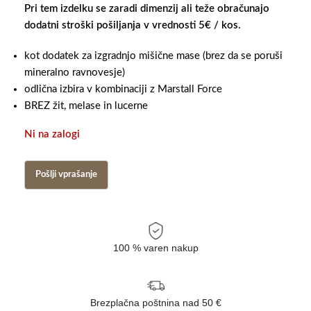
Pri tem izdelku se zaradi dimenzij ali teže obračunajo
dodatni stroški pošiljanja v vrednosti 5€ / kos.
kot dodatek za izgradnjo mišične mase (brez da se poruši
mineralno ravnovesje)
odlična izbira v kombinaciji z Marstall Force
BREZ žit, melase in lucerne
Ni na zalogi
100 % varen nakup
Brezplačna poštnina nad 50 €