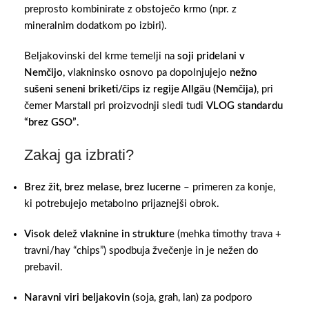
preprosto kombinirate z obstoječo krmo (npr. z
mineralnim dodatkom po izbiri).
Beljakovinski del krme temelji na
soji pridelani v
Nemčijo
, vlakninsko osnovo pa dopolnjujejo
nežno
sušeni seneni briketi/čips iz regije Allgäu (Nemčija)
, pri
čemer Marstall pri proizvodnji sledi tudi
VLOG standardu
“brez GSO”
.
Zakaj ga izbrati?
Brez žit, brez melase, brez lucerne
– primeren za konje,
ki potrebujejo metabolno prijaznejši obrok.
Visok delež vlaknine in strukture
(mehka timothy trava +
travni/hay “chips”) spodbuja žvečenje in je nežen do
prebavil.
Naravni viri beljakovin
(soja, grah, lan) za podporo