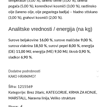
temperaturi (5,00 %), laneno seme (5,00 %), lanena
pogača (5,00 %), korenčkovi kosmiči (3,00 %), rastlinsko
olje (laneno olje, olje pegastega badlja) – hladno stiskano
(3,00 %), grahovi kosmiči (2,00 %).
Analitske vrednosti / energija (na kg)
Surove beljakovine
16,00 %
, surove maščobe
9,00 %
,
surova vlaknina
18,50 %
, surovi pepel
8,00 %
, energija
(DE)
11,00 MJ
, energija (ME)
9,50 MJ
, škrob
0,90 %
,
sladkor
6,90 %
.
Dodatne podrobnosti
KAKO HRANIMO?
Šifra:
1215569
Kategorije:
Brez žitaric
,
KATEGORIJE
,
KRMA ZA KONJE
,
MARSTALL
,
Naravna linija
,
Veliko strukture
Share: