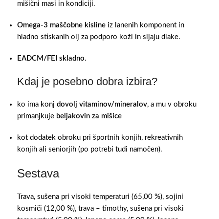
mišični masi in kondiciji.
Omega-3 maščobne kisline
iz lanenih komponent in
hladno stiskanih olj za podporo koži in sijaju dlake.
EADCM/FEI skladno
.
Kdaj je posebno dobra izbira?
ko ima konj
dovolj vitaminov/mineralov
, a mu v obroku
primanjkuje
beljakovin za mišice
kot dodatek obroku pri športnih konjih, rekreativnih
konjih ali seniorjih (po potrebi tudi namočen).
Sestava
Trava, sušena pri visoki temperaturi (65,00 %), sojini
kosmiči (12,00 %), trava – timothy, sušena pri visoki