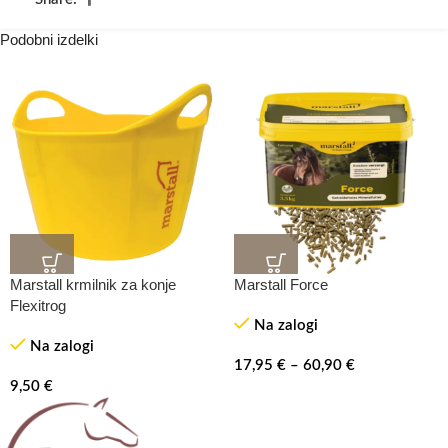
Podobni izdelki
Marstall krmilnik za konje
Marstall Force
TOP
Flexitrog
Na zalogi
Na zalogi
17,95
€
–
60,90
€
9,50
€