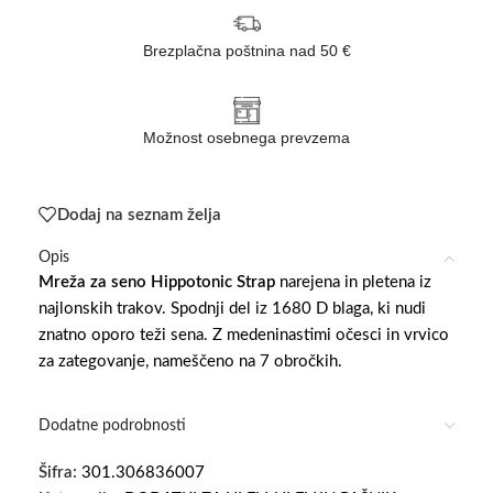
Brezplačna poštnina nad 50 €
Možnost osebnega prevzema
Dodaj na seznam želja
Opis
Mreža za seno Hippotonic Strap
narejena in pletena iz
najlonskih trakov. S
podnji del iz 1680 D blaga, ki nudi
znatno oporo teži sena. Z medeninastimi očesci in vrvico
za zategovanje, nameščeno na 7 obročkih.
Dodatne podrobnosti
Šifra:
301.306836007