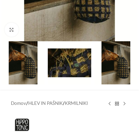
Click to enlarge
Domov
/
HLEV IN PAŠNIK
/
KRMILNIKI