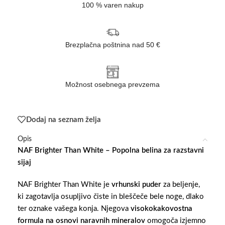
100 % varen nakup
Brezplačna poštnina nad 50 €
Možnost osebnega prevzema
Dodaj na seznam želja
Opis
NAF Brighter Than White – Popolna belina za razstavni
sijaj
NAF Brighter Than White je
vrhunski puder
za beljenje,
ki zagotavlja osupljivo čiste in bleščeče bele noge, dlako
ter oznake vašega konja. Njegova
visokokakovostna
formula na osnovi naravnih mineralov
omogoča izjemno