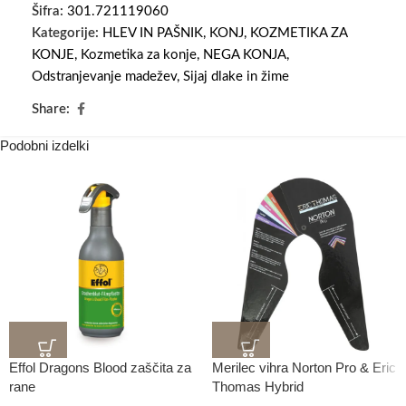
Šifra:
301.721119060
Kategorije:
HLEV IN PAŠNIK
,
KONJ
,
KOZMETIKA ZA
KONJE
,
Kozmetika za konje
,
NEGA KONJA
,
Odstranjevanje madežev
,
Sijaj dlake in žime
Share:
Podobni izdelki
Effol Dragons Blood zaščita za
Merilec vihra Norton Pro & Eric
rane
Thomas Hybrid