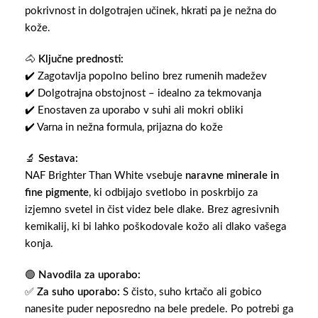
pokrivnost in dolgotrajen učinek, hkrati pa je nežna do
kože.
🐴
Ključne prednosti:
✔️ Zagotavlja popolno belino brez rumenih madežev
✔️ Dolgotrajna obstojnost – idealno za tekmovanja
✔️ Enostaven za uporabo v suhi ali mokri obliki
✔️ Varna in nežna formula, prijazna do kože
🔬
Sestava:
NAF Brighter Than White vsebuje
naravne minerale in
fine pigmente
, ki odbijajo svetlobo in poskrbijo za
izjemno svetel in čist videz bele dlake. Brez agresivnih
kemikalij, ki bi lahko poškodovale kožo ali dlako vašega
konja.
🟢
Navodila za uporabo:
✅
Za suho uporabo:
S čisto, suho krtačo ali gobico
nanesite puder neposredno na bele predele. Po potrebi ga