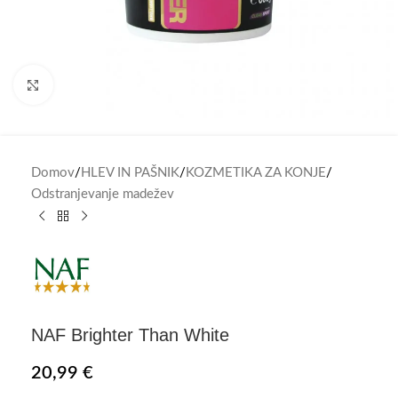
Click to enlarge
Domov
/
HLEV IN PAŠNIK
/
KOZMETIKA ZA KONJE
/
Odstranjevanje madežev
NAF Brighter Than White
20,99
€