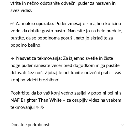
vtrite in nežno odstranite odvečni puder za naraven in
svež videz.
✅
Za mokro uporabo:
Puder zmešajte z majhno količino
vode, da dobite gosto pasto. Nanesite jo na bele predele,
pustite, da se popolnoma posuši, nato jo skrtačite za
popolno belino.
🔹
Nasvet za tekmovanja:
Za izjemno svetle in čiste
noge puder nanesite večer pred dogodkom in ga pustite
delovati čez noč. Zjutraj le odstranite odvečni prah – vaš
konj bo videti brezhibno!
Poskrbite, da bo vaš konj vedno zasijal v popolni belini s
NAF Brighter Than White
– za osupljiv videz na vsakem
tekmovanju! ✨🐴
Dodatne podrobnosti