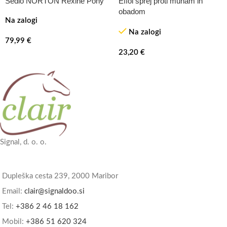
Sedlo NORTON Rexine Pony
Effol sprej proti muham in
obadom
Na zalogi
Na zalogi
79,99
€
23,20
€
Signal, d. o. o.
Dupleška cesta 239, 2000 Maribor
Email:
clair@signaldoo.si
Tel:
+386 2 46 18 162
Mobil:
+386 51 620 324