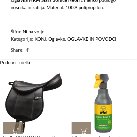
Oglavka HKM Stars Softice Neon
z mehko podlogo
nosnika in zatilja. Material: 100% polipropilen.
Šifra:
Ni na voljo
Kategorije:
KONJ
,
Oglavke
,
OGLAVKE IN POVODCI
Share:
Podobni izdelki