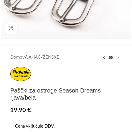
Click to enlarge
Domov
/
JAHAČ
/
ŽENSKE
Paščki za ostroge Season Dreams
rjava/bela
19,90
€
Cena vključuje DDV.