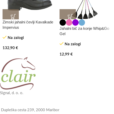
Zimski jahalni čevlji Kavalkade
Impervius
Jahalni bič za konje Whip&Go
Gel
Na zalogi
Na zalogi
132,90
€
12,99
€
Signal, d. o. o.
Dupleška cesta 239, 2000 Maribor