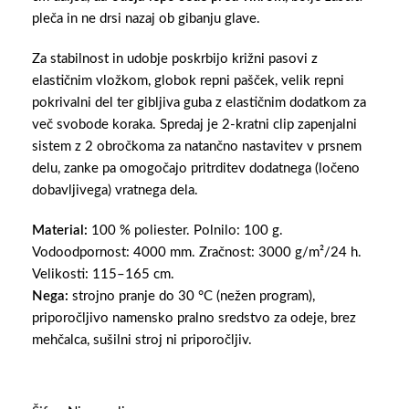
pleča in ne drsi nazaj ob gibanju glave.
Za stabilnost in udobje poskrbijo križni pasovi z
elastičnim vložkom, globok repni pašček, velik repni
pokrivalni del ter gibljiva guba z elastičnim dodatkom za
več svobode koraka. Spredaj je 2-kratni clip zapenjalni
sistem z 2 obročkoma za natančno nastavitev v prsnem
delu, zanke pa omogočajo pritrditev dodatnega (ločeno
dobavljivega) vratnega dela.
Material:
100 % poliester. Polnilo: 100 g.
Vodoodpornost: 4000 mm. Zračnost: 3000 g/m²/24 h.
Velikosti: 115–165 cm.
Nega:
strojno pranje do 30 °C (nežen program),
priporočljivo namensko pralno sredstvo za odeje, brez
mehčalca, sušilni stroj ni priporočljiv.