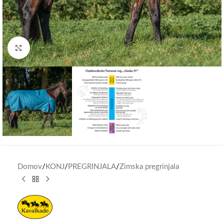
Click to enlarge
Domov
/
KONJ
/
PREGRINJALA
/
Zimska pregrinjala