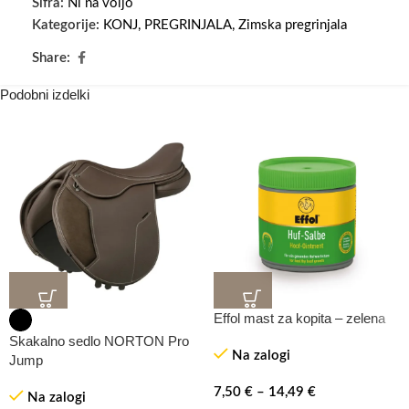
Šifra:
Ni na voljo
Kategorije:
KONJ
,
PREGRINJALA
,
Zimska pregrinjala
Share:
Podobni izdelki
Effol mast za kopita – zelena
Skakalno sedlo NORTON Pro
Na zalogi
Jump
7,50
€
–
14,49
€
Na zalogi