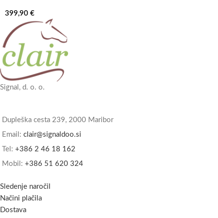
399,90
€
Signal, d. o. o.
Dupleška cesta 239, 2000 Maribor
Email:
clair@signaldoo.si
Tel:
+386 2 46 18 162
Mobil:
+386 51 620 324
Sledenje naročil
Načini plačila
Dostava