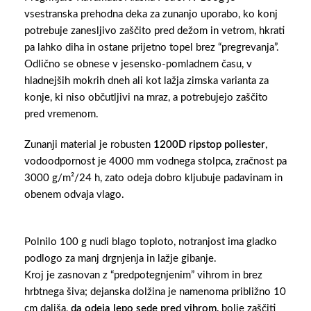
vsestranska prehodna deka za zunanjo uporabo, ko konj
potrebuje zanesljivo zaščito pred dežom in vetrom, hkrati
pa lahko diha in ostane prijetno topel brez “pregrevanja”.
Odlično se obnese v jesensko-pomladnem času, v
hladnejših mokrih dneh ali kot lažja zimska varianta za
konje, ki niso občutljivi na mraz, a potrebujejo zaščito
pred vremenom.
Zunanji material je robusten
1200D ripstop poliester
,
vodoodpornost je 4000 mm vodnega stolpca, zračnost pa
3000 g/m²/24 h, zato odeja dobro kljubuje padavinam in
obenem odvaja vlago.
Polnilo 100 g nudi blago toploto, notranjost ima gladko
podlogo za manj drgnjenja in lažje gibanje.
Kroj je zasnovan z “predpotegnjenim” vihrom in brez
hrbtnega šiva; dejanska dolžina je namenoma približno 10
cm daljša,
da odeja lepo sede pred vihrom,
bolje zaščiti