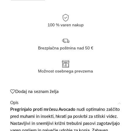
100 % varen nakup
Brezplačna poštnina nad 50 €
Možnost osebnega prevzema
Dodaj na seznam želja
Opis
Pregrinjalo proti mrčesu Avocado
nudi optimalno zaščito
pred muhami in insekti, hkrati pa poskrbi za stilski videz.
Nastavljivi in snemljivi križni trebušni pasovi zagotavljajo
varen oprijem in največje udobje za konja. Zabaven