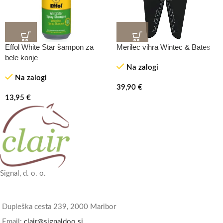
Effol White Star šampon za
Merilec vihra Wintec & Bates
bele konje
Na zalogi
Na zalogi
39,90
€
13,95
€
Signal, d. o. o.
Dupleška cesta 239, 2000 Maribor
Email:
clair@signaldoo.si