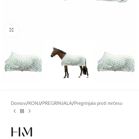
Click to enlarge
Domov
/
KONJ
/
PREGRINJALA
/
Pregrinjala proti mrčesu