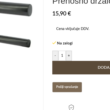
Prenosno držal
15,90
€
Cena vključuje DDV.
Na zalogi
-
+
DODAJ