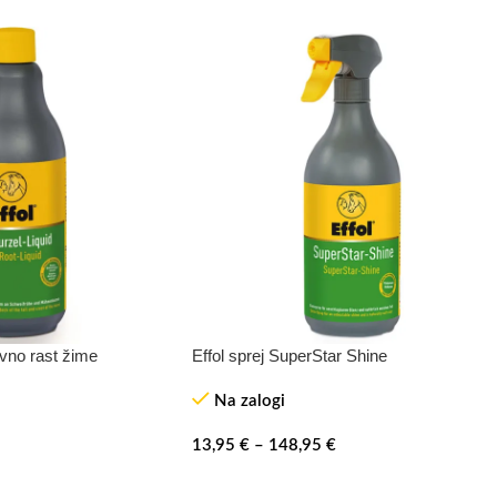
vno rast žime
Effol sprej SuperStar Shine
Na zalogi
13,95
€
–
148,95
€