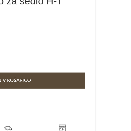
o za sedlo H-T
 V KOŠARICO