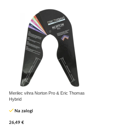
Merilec vihra Norton Pro & Eric Thomas
Effol mast za kop
Hybrid
Na zalogi
Na zalogi
7,50
€
–
14,49
€
26,49
€