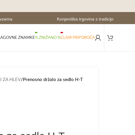
evzema
Konjeniška trgovina s tradicijo
LAGOVNE ZNAMKE
% ZNIŽANO %
CLAIR PRIPOROČA
 ZA HLEV
/
Prenosno držalo za sedlo H-T