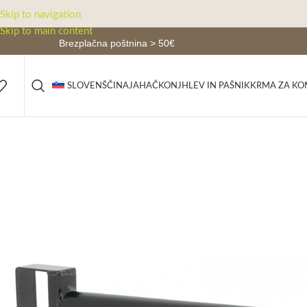
Skip to navigation
Skip to main content
Brezplačna poštnina > 50€
JAHAČ
KONJ
HLEV IN PAŠNIK
KRMA ZA KO
SLOVENŠČINA