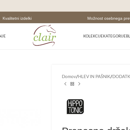
Kvalitetni izdelki
Možnost osebnega pr
NJE
KOLEKCIJE
KATEGORIJE
B
Domov
/
HLEV IN PAŠNIK
/
DODATKI