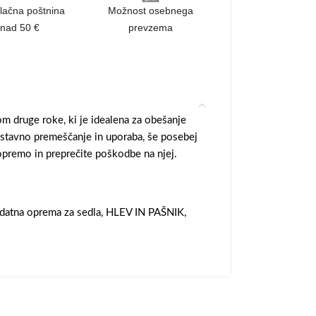
lačna poštnina
Možnost osebnega
nad 50 €
prevzema
om druge roke, ki je idealena za obešanje
stavno premeščanje in uporaba, še posebej
o opremo in preprečite poškodbe na njej.
datna oprema za sedla
,
HLEV IN PAŠNIK
,