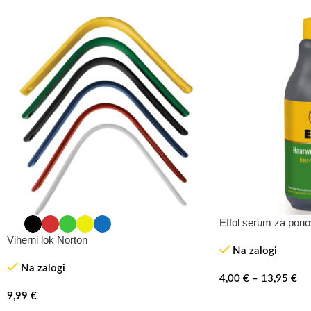
Effol serum za pono
Viherni lok Norton
Na zalogi
Na zalogi
4,00
€
–
13,95
€
9,99
€