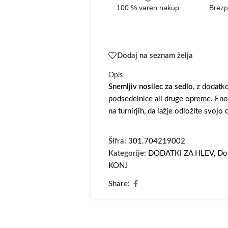
100 % varen nakup
Brezp
Dodaj na seznam želja
Opis
Snemljiv nosilec za sedlo
, z dodatk
podsedelnice ali druge opreme. Eno
na turnirjih, da lažje odložite svoj
Šifra:
301.704219002
Kategorije:
DODATKI ZA HLEV
,
Do
KONJ
Share: