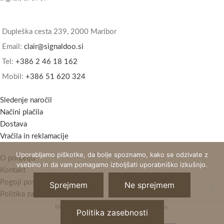
Dupleška cesta 239, 2000 Maribor
Email:
clair@signaldoo.si
Tel:
+386 2 46 18 162
Mobil:
+386 51 620 324
Sledenje naročil
Načini plačila
Dostava
Vračila in reklamacije
Uporabljamo piškotke, da bolje spoznamo, kako se odzivate z
O podjetju
vsebino in da vam pomagamo izboljšati uporabniško izkušnjo.
Kontakt
Pogoji poslovanja
Sprejmem
Ne sprejmem
Politika zasebnosti
Horizont Clair
2021 - Vse pravice pridržane.
Politika zasebnosti