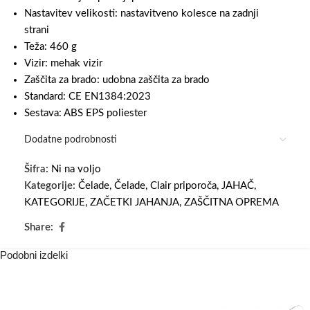
Nastavitev velikosti: nastavitveno kolesce na zadnji
strani
Teža: 460 g
Vizir: mehak vizir
Zaščita za brado: udobna zaščita za brado
Standard: CE EN1384:2023
Sestava: ABS EPS poliester
Dodatne podrobnosti
Šifra:
Ni na voljo
Kategorije:
Čelade
,
Čelade
,
Clair priporoča
,
JAHAČ
,
KATEGORIJE
,
ZAČETKI JAHANJA
,
ZAŠČITNA OPREMA
Share:
Podobni izdelki