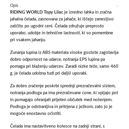
Opis
RIDING WORLD Topy Lilac
je izredno lahka in zračna
jahalna čelada, zasnovana za jahače, ki iščejo zanesljivo
zaščito po ugodni ceni. Čelada združuje preprosto
uporabo, udobje in tehnične lastnosti, ki so pomembne
pri vsakem jahanju.
Zunanja lupina iz ABS materiala visoke gostote zagotavlja
dobro odpornost na udarce, notranja EPS lupina pa
pomaga pri blaženju udarcev. Zaradi nizke teže, samo 460
g, je čelada udobna tudi pri daljši uporabi.
Za dobro zračenje poskrbi sprednji prezračevalni sistem,
notranja podloga pa ima prezračevane cone, ki vpijajo pot
in pomagajo ohranjati prijeten občutek med nošenjem.
Podloga je odstranljiva in pritrjena z ježkom, zato jo je
mogoče enostavno očistiti.
Čelada ima nastavitveno kolesce na zadnji strani, s