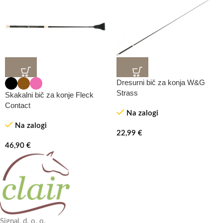
Dresurni bič za konja W&G
Strass
Skakalni bič za konje Fleck
Contact
Na zalogi
Na zalogi
22,99
€
46,90
€
Signal, d. o. o.