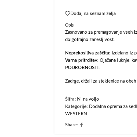
Dodaj na seznam želja
Opis
Zasnovano za premagovanje vseh izz
dolgotrajno zanesljivost.
Neprekosljiva zaščita:
Izdelano iz 
Varna pritrditev:
Ojačane luknje, kavl
PODROBNOSTI:
Zadrge, držali za steklenice na obeh
Šifra:
Ni na voljo
Kategorije:
Dodatna oprema za sedl
WESTERN
Share: