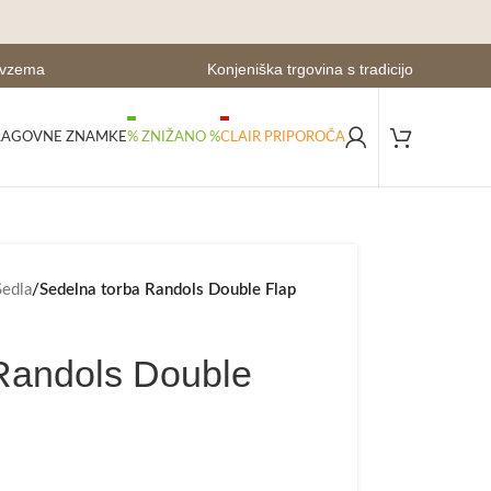
evzema
Konjeniška trgovina s tradicijo
LAGOVNE ZNAMKE
% ZNIŽANO %
CLAIR PRIPOROČA
Sedla
/
Sedelna torba Randols Double Flap
Randols Double