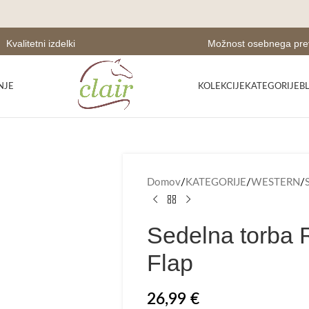
Kvalitetni izdelki
Možnost osebnega pr
NJE
KOLEKCIJE
KATEGORIJE
B
Domov
/
KATEGORIJE
/
WESTERN
/
Sedelna torba 
Flap
26,99
€