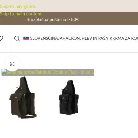
Skip to navigation
Skip to main content
Brezplačna poštnina > 50€
JAHAČ
KONJ
HLEV IN PAŠNIK
KRMA ZA KO
SLOVENŠČINA
Click to enlarge