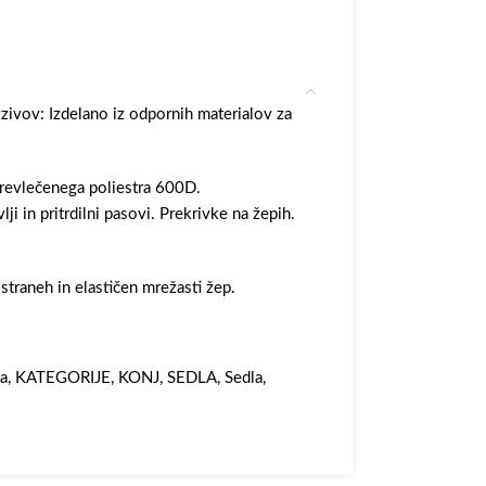
ivov: Izdelano iz odpornih materialov za
prevlečenega poliestra 600D.
ji in pritrdilni pasovi. Prekrivke na žepih.
 straneh in elastičen mrežasti žep.
a
,
KATEGORIJE
,
KONJ
,
SEDLA
,
Sedla
,