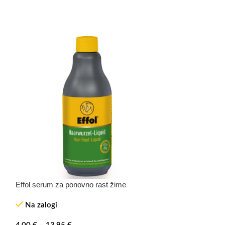
Effol serum za ponovno rast žime
Merilec vihra No
Hybrid
Na zalogi
Na zalogi