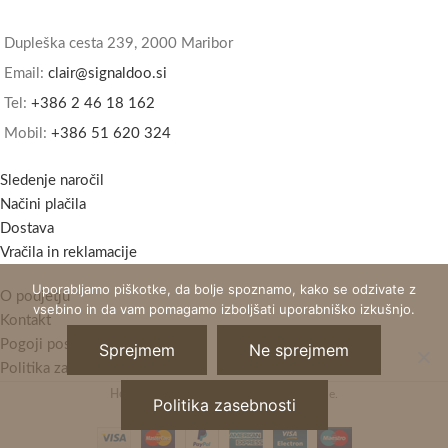
Dupleška cesta 239, 2000 Maribor
Email:
clair@signaldoo.si
Tel:
+386 2 46 18 162
Mobil:
+386 51 620 324
Sledenje naročil
Načini plačila
Dostava
Vračila in reklamacije
Uporabljamo piškotke, da bolje spoznamo, kako se odzivate z
O podjetju
vsebino in da vam pomagamo izboljšati uporabniško izkušnjo.
Kontakt
Pogoji poslovanja
Sprejmem
Ne sprejmem
Politika zasebnosti
Horizont Clair
2021 - Vse pravice pridržane.
Politika zasebnosti