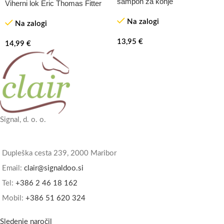
šampon za konje
Viherni lok Eric Thomas Fitter
Na zalogi
Na zalogi
13,95
€
14,99
€
Signal, d. o. o.
Dupleška cesta 239, 2000 Maribor
Email:
clair@signaldoo.si
Tel:
+386 2 46 18 162
Mobil:
+386 51 620 324
Sledenje naročil