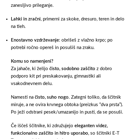
zanesljivo prileganje.
Lahki in zračni
, primerni za skoke, dresuro, teren in delo
na tleh.
Enostavno vzdrževanje
: obrišeš z vlažno krpo; po
potrebi ročno opereš in posušiš na zraku.
Komu so namenjeni?
Za jahače, ki želijo
čisto, sodobno zaščito
z dobro
podporo kit pri preskakovanju, gimnastiki ali
vsakodnevnem delu.
Namesti na
čisto, suho nogo
. Zategni toliko, da ščitnik
miruje, a ne ovira krvnega obtoka (preizkus “dva prsta”).
Po ježi odstrani pesek/umazanijo in pusti, da se posuši.
Če iščeš ščitnike, ki združujejo
eleganten videz,
funkcionalno zaščito in hitro uporabo
, so ščitniki E-T