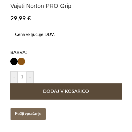
Vajeti Norton PRO Grip
29,99
€
Cena vključuje DDV.
BARVA
-
+
DODAJ V KOŠARICO