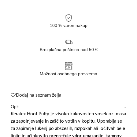
100 % varen nakup
Brezplačna poštnina nad 50 €
Možnost osebnega prevzema
Dodaj na seznam želja
Opis
Keratex Hoof Putty je visoko kakovosten vosek oz. masa
za zapolnjevanje in zaščito votlin v kopitu. Uporablja se
za zapiranje lukenj po abscesih, razpokah ali ločitvah bele
linije in učinkovito
preprečuje vdor umazanije, kamnov