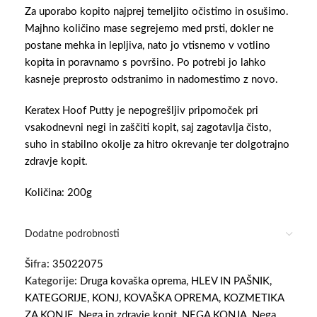
Za uporabo kopito najprej temeljito očistimo in osušimo.
Majhno količino mase segrejemo med prsti, dokler ne
postane mehka in lepljiva, nato jo vtisnemo v votlino
kopita in poravnamo s površino. Po potrebi jo lahko
kasneje preprosto odstranimo in nadomestimo z novo.
Keratex Hoof Putty je nepogrešljiv pripomoček pri
vsakodnevni negi in zaščiti kopit, saj zagotavlja čisto,
suho in stabilno okolje za hitro okrevanje ter dolgotrajno
zdravje kopit.
Količina: 200g
Dodatne podrobnosti
Šifra:
35022075
Kategorije:
Druga kovaška oprema
,
HLEV IN PAŠNIK
,
KATEGORIJE
,
KONJ
,
KOVAŠKA OPREMA
,
KOZMETIKA
ZA KONJE
,
Nega in zdravje kopit
,
NEGA KONJA
,
Nega