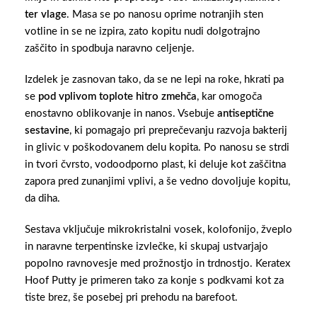
ter vlage
. Masa se po nanosu oprime notranjih sten
votline in se ne izpira, zato kopitu nudi dolgotrajno
zaščito in spodbuja naravno celjenje.
Izdelek je zasnovan tako, da se ne lepi na roke, hkrati pa
se
pod vplivom toplote hitro zmehča
, kar omogoča
enostavno oblikovanje in nanos. Vsebuje
antiseptične
sestavine
, ki pomagajo pri preprečevanju razvoja bakterij
in glivic v poškodovanem delu kopita. Po nanosu se strdi
in tvori čvrsto, vodoodporno plast, ki deluje kot zaščitna
zapora pred zunanjimi vplivi, a še vedno dovoljuje kopitu,
da diha.
Sestava vključuje mikrokristalni vosek, kolofonijo, žveplo
in naravne terpentinske izvlečke, ki skupaj ustvarjajo
popolno ravnovesje med prožnostjo in trdnostjo. Keratex
Hoof Putty je primeren tako za konje s podkvami kot za
tiste brez, še posebej pri prehodu na barefoot.