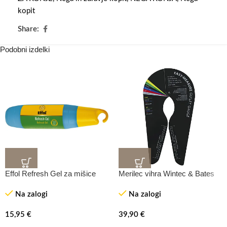
kopit
Share:
Podobni izdelki
Effol Refresh Gel za mišice
Merilec vihra Wintec & Bates
Na zalogi
Na zalogi
15,95
€
39,90
€