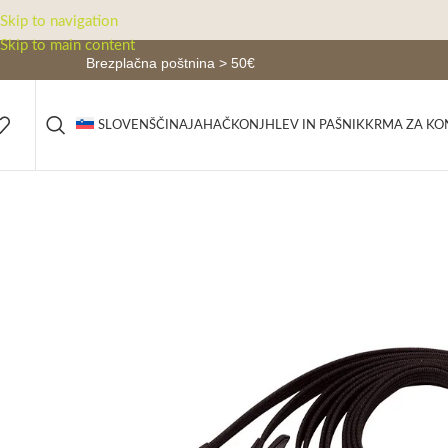
Skip to navigation
Skip to main content
Brezplačna poštnina > 50€
JAHAČ
KONJ
HLEV IN PAŠNIK
KRMA ZA KO
SLOVENŠČINA