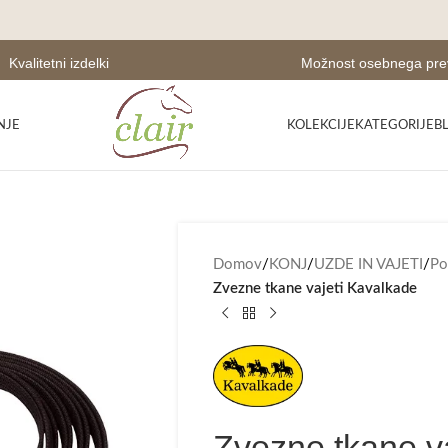
Kvalitetni izdelki
Možnost osebnega pr
NJE
KOLEKCIJE
KATEGORIJE
B
Domov
/
KONJ
/
UZDE IN VAJETI
/
Po
Zvezne tkane vajeti Kavalkade
Zvezne tkane v