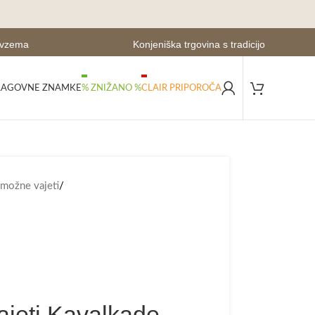
evzema
Konjeniška trgovina s tradicijo
LAGOVNE ZNAMKE
% ZNIŽANO %
CLAIR PRIPOROČA
možne vajeti
/
ajeti Kavalkade