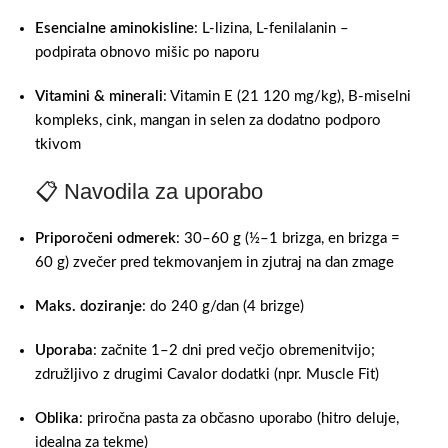
Esencialne aminokisline
: L‑lizina, L‑fenilalanin –
podpirata obnovo mišic po naporu
Vitamini & minerali
: Vitamin E (21 120 mg/kg), B‑miselni
kompleks, cink, mangan in selen za dodatno podporo
tkivom
📋 Navodila za uporabo
Priporočeni odmerek
: 30–60 g (½–1 brizga, en brizga =
60 g) zvečer pred tekmovanjem in zjutraj na dan zmage
Maks. doziranje
: do 240 g/dan (4 brizge)
Uporaba
: začnite 1–2 dni pred večjo obremenitvijo;
združljivo z drugimi Cavalor dodatki (npr. Muscle Fit)
Oblika
: priročna pasta za občasno uporabo (hitro deluje,
idealna za tekme)