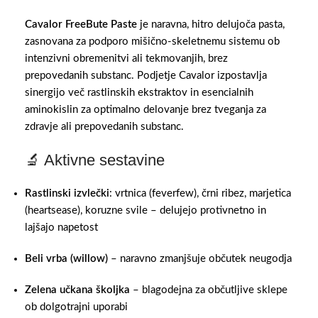
Cavalor FreeBute Paste
je naravna, hitro delujoča pasta,
zasnovana za podporo mišično‑skeletnemu sistemu ob
intenzivni obremenitvi ali tekmovanjih, brez
prepovedanih substanc. Podjetje Cavalor izpostavlja
sinergijo več rastlinskih ekstraktov in esencialnih
aminokislin za optimalno delovanje brez tveganja za
zdravje ali prepovedanih substanc.
🔬 Aktivne sestavine
Rastlinski izvlečki
: vrtnica (feverfew), črni ribez, marjetica
(heartsease), koruzne svile – delujejo protivnetno in
lajšajo napetost
Beli vrba (willow)
– naravno zmanjšuje občutek neugodja
Zelena učkana školjka
– blagodejna za občutljive sklepe
ob dolgotrajni uporabi