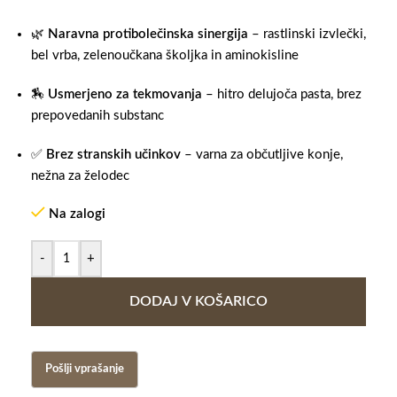
🌿
Naravna protibolečinska sinergija
– rastlinski izvlečki,
bel vrba, zelenoučkana školjka in aminokisline
🏇
Usmerjeno za tekmovanja
– hitro delujoča pasta, brez
prepovedanih substanc
✅
Brez stranskih učinkov
– varna za občutljive konje,
nežna za želodec
Na zalogi
-
+
DODAJ V KOŠARICO