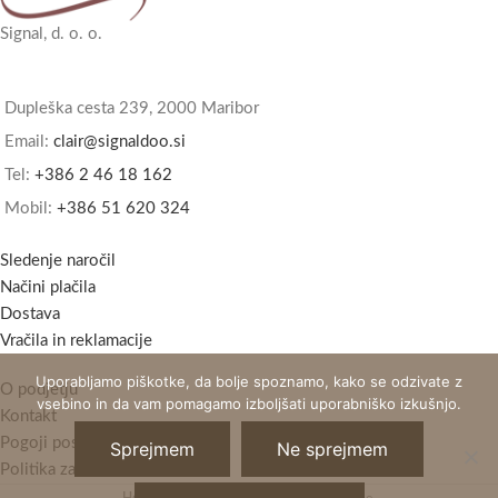
Signal, d. o. o.
Dupleška cesta 239, 2000 Maribor
Email:
clair@signaldoo.si
Tel:
+386 2 46 18 162
Mobil:
+386 51 620 324
Sledenje naročil
Načini plačila
Dostava
Vračila in reklamacije
Uporabljamo piškotke, da bolje spoznamo, kako se odzivate z
O podjetju
vsebino in da vam pomagamo izboljšati uporabniško izkušnjo.
Kontakt
Pogoji poslovanja
Sprejmem
Ne sprejmem
Politika zasebnosti