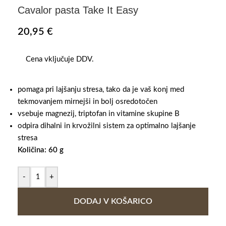
Cavalor pasta Take It Easy
20,95
€
Cena vključuje DDV.
pomaga pri lajšanju stresa, tako da je vaš konj med
tekmovanjem mirnejši in bolj osredotočen
v
sebuje magnezij, triptofan in vitamine skupine B
odpira dihalni in krvožilni sistem za optimalno lajšanje
stresa
Količina: 60 g
-
+
DODAJ V KOŠARICO