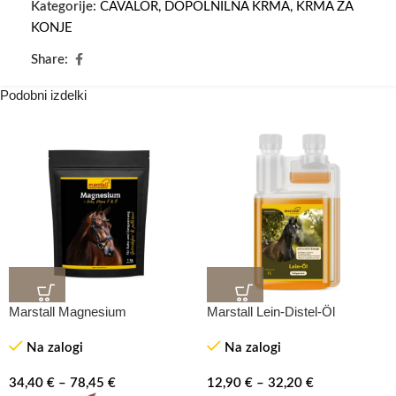
Kategorije:
CAVALOR
,
DOPOLNILNA KRMA
,
KRMA ZA
KONJE
Share:
Podobni izdelki
Marstall Magnesium
Marstall Lein-Distel-Öl
Na zalogi
Na zalogi
34,40
€
–
78,45
€
12,90
€
–
32,20
€