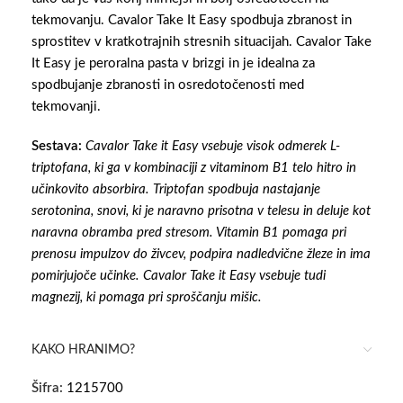
tekmovanju.
Cavalor Take It Easy spodbuja zbranost in
sprostitev v kratkotrajnih stresnih situacijah.
Cavalor Take
It Easy je peroralna pasta v brizgi in je idealna za
spodbujanje zbranosti in osredotočenosti med
tekmovanji.
Sestava:
Cavalor Take it Easy vsebuje visok odmerek L-
triptofana, ki ga v kombinaciji z vitaminom B1 telo hitro in
učinkovito absorbira.
Triptofan spodbuja nastajanje
serotonina, snovi, ki je naravno prisotna v telesu in deluje kot
naravna obramba pred stresom.
Vitamin B1 pomaga pri
prenosu impulzov do živcev, podpira nadledvične žleze in ima
pomirjujoče učinke.
Cavalor Take it Easy vsebuje tudi
magnezij, ki pomaga pri sproščanju mišic.
KAKO HRANIMO?
Šifra:
1215700