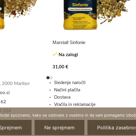
Marstall Sinfonie
TOP
Na zalogi
31,00
€
Sledenje naročil
, 2000 Maribor
Načini plačila
oo.si
Dostava
162
Vračila in reklamacije
0 324
 bolje spoznamo, kako se odzivate z vsebino in da vam pomagamo izboljš
Sprejmem
Ne sprejmem
Politika zasebnos