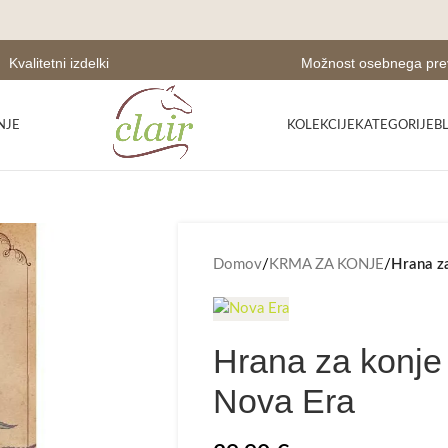
Kvalitetni izdelki
Možnost osebnega pr
NJE
KOLEKCIJE
KATEGORIJE
B
Domov
/
KRMA ZA KONJE
/
Hrana za
Hrana za konje 
Nova Era