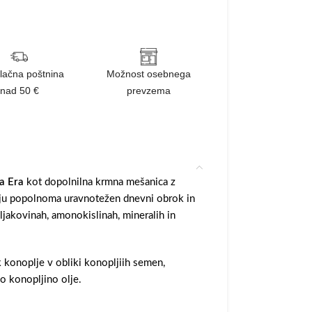
lačna poštnina
Možnost osebnega
nad 50 €
prevzema
a Era
kot dopolnilna krmna mešanica z
ju popolnoma uravnotežen dnevni obrok in
jakovinah, amonokislinah, mineralih in
konoplje v obliki konopljiih semen,
o konopljino olje.