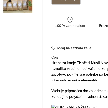
100 % varen nakup
Brezp
Dodaj na seznam želja
Opis
Hrana za konje Tisočeri Musli
Nov
raznoliko vsebino nudi vašemo kon
zagotovo pokrije vse potrebe po bel
vitaminih ter mikroelementih.
Vsebuje priporočen dnevni odmerek 
konopljine pogače in hladno stiskan
BALZAM ZA ŽELODEC