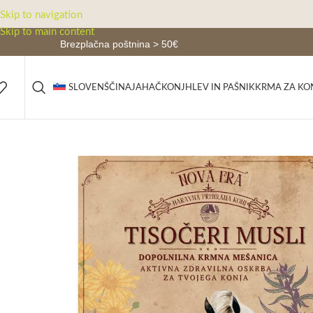
Skip to navigation
Skip to main content
Brezplačna poštnina > 50€
JAHAČ
KONJ
HLEV IN PAŠNIK
KRMA ZA KO
SLOVENŠČINA