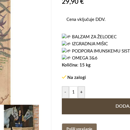
29,90
€
Cena vključuje DDV.
BALZAM ZA ŽELODEC
IZGRADNJA MIŠIC
PODPORA IMUNSKEMU SIS
OMEGA 3&6
Količina: 15 kg
Na zalogi
-
+
DODAJ