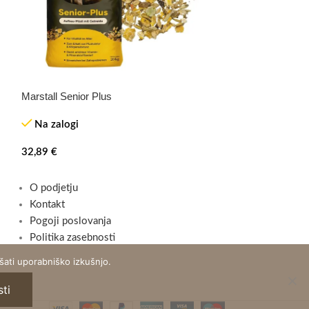
Marstall Senior Plus
Marstall Darm-Re
Na zalogi
Na zalogi
32,89
€
38,50
€
O podjetju
Kontakt
Pogoji poslovanja
Politika zasebnosti
ati uporabniško izkušnjo.
ti