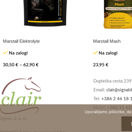
Marstall Elektrolyte
Marstall Mash
Na zalogi
Na zalogi
30,50
€
–
62,90
€
23,95
€
Dupleška cesta 239
Email:
clair@signald
Tel:
+386 2 46 18 
Mobil:
+386 51 62
Uporabljamo piškotke, da
Signal, d. o. o.
Horizont Clair
2021 - Vse pravice pridržane.