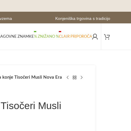
evzema
Konjeniška trgovina s tradicijo
LAGOVNE ZNAMKE
% ZNIŽANO %
CLAIR PRIPOROČA
 konje Tisočeri Musli Nova Era
Tisočeri Musli