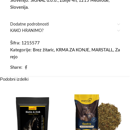
Slovenijo: SIGNAL d.o.o., Zbilje 4h, 1215 Medvode,
Slovenija.
Dodatne podrobnosti
KAKO HRANIMO?
Šifra:
1215577
Kategorije:
Brez žitaric
,
KRMA ZA KONJE
,
MARSTALL
,
Za
rejo
Share:
Podobni izdelki