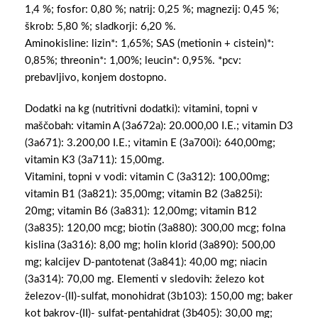
1,4 %; fosfor: 0,80 %; natrij: 0,25 %; magnezij: 0,45 %;
škrob: 5,80 %; sladkorji: 6,20 %.
Aminokisline: lizin*: 1,65%; SAS (metionin + cistein)*:
0,85%; threonin*: 1,00%; leucin*: 0,95%. *pcv:
prebavljivo, konjem dostopno.
Dodatki na kg (nutritivni dodatki): vitamini, topni v
maščobah: vitamin A (3a672a): 20.000,00 I.E.; vitamin D3
(3a671): 3.200,00 I.E.; vitamin E (3a700i): 640,00mg;
vitamin K3 (3a711): 15,00mg.
Vitamini, topni v vodi: vitamin C (3a312): 100,00mg;
vitamin B1 (3a821): 35,00mg; vitamin B2 (3a825i):
20mg; vitamin B6 (3a831): 12,00mg; vitamin B12
(3a835): 120,00 mcg; biotin (3a880): 300,00 mcg; folna
kislina (3a316): 8,00 mg; holin klorid (3a890): 500,00
mg; kalcijev D-pantotenat (3a841): 40,00 mg; niacin
(3a314): 70,00 mg. Elementi v sledovih: železo kot
železov-(II)-sulfat, monohidrat (3b103): 150,00 mg; baker
kot bakrov-(II)- sulfat-pentahidrat (3b405): 30,00 mg;