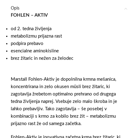
Opis
FOHLEN – AKTIV
od 2. tedna življenja
metabolizmu prijazna rast
podpira prebavo
esencialne aminokisline
brez žitaric in nežen za želodec
Marstall Fohlen-Aktiv je dopolnilna krmna mešanica,
koncentrirana in zelo okusen müsli brez žitaric, ki
zagotavlja žrebetom optimalno prehrano od drugega
tedna življenja naprej. Vsebuje zelo malo škroba in je
lahko prebavljiv. Tako zagotavlja – še posebej v
kombinaciji s krmo za kobilo brez žit – metabolizmu
prijazno rast že od samega začetka.
Fohlen-Aktiv je inovativna začetna krma brez žitaric, ki