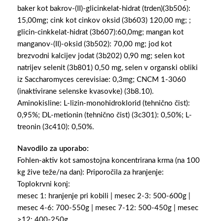
baker kot bakrov-(II)-glicinkelat-hidrat (trden)(3b506):
15,00mg; cink kot cinkov oksid (3b603) 120,00 mg; ;
glicin-cinkkelat-hidrat (3b607):60,0mg; mangan kot
manganov-(II)-oksid (3b502): 70,00 mg; jod kot
brezvodni kalcijev jodat (3b202) 0,90 mg; selen kot
natrijev selenit (3b801) 0,50 mg, selen v organski obliki
iz Saccharomyces cerevisiae: 0,3mg; CNCM 1-3060
(inaktivirane selenske kvasovke) (3b8.10).
Aminokisline: L-lizin-monohidroklorid (tehnično čist):
0,95%; DL-metionin (tehnično čist) (3c301): 0,50%; L-
treonin (3c410): 0,50%.
Navodilo za uporabo:
Fohlen-aktiv kot samostojna koncentrirana krma (na 100
kg žive teže/na dan): Priporočila za hranjenje:
Toplokrvni konj:
mesec 1: hranjenje pri kobili | mesec 2-3: 500-600g |
mesec 4-6: 700-550g | mesec 7-12: 500-450g | mesec
>12: 400-250g.