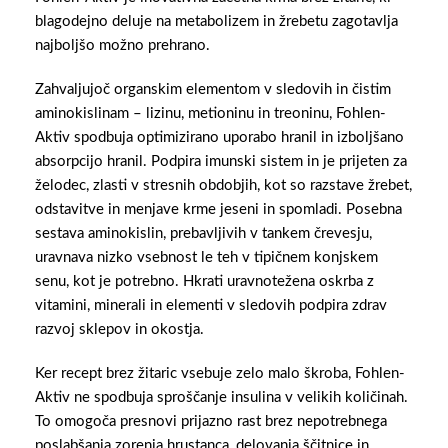
blagodejno deluje na metabolizem in žrebetu zagotavlja
najboljšo možno prehrano.
Zahvaljujoč organskim elementom v sledovih in čistim
aminokislinam – lizinu, metioninu in treoninu, Fohlen-
Aktiv spodbuja optimizirano uporabo hranil in izboljšano
absorpcijo hranil. Podpira imunski sistem in je prijeten za
želodec, zlasti v stresnih obdobjih, kot so razstave žrebet,
odstavitve in menjave krme jeseni in spomladi. Posebna
sestava aminokislin, prebavljivih v tankem črevesju,
uravnava nizko vsebnost le teh v tipičnem konjskem
senu, kot je potrebno. Hkrati uravnotežena oskrba z
vitamini, minerali in elementi v sledovih podpira zdrav
razvoj sklepov in okostja.
Ker recept brez žitaric vsebuje zelo malo škroba, Fohlen-
Aktiv ne spodbuja sproščanje insulina v velikih količinah.
To omogoča presnovi prijazno rast brez nepotrebnega
poslabšanja zorenja hrustanca, delovanja ščitnice in