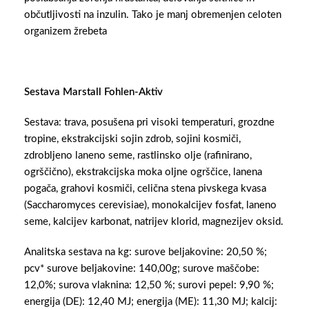
občutljivosti na inzulin. Tako je manj obremenjen celoten
organizem žrebeta
Sestava Marstall Fohlen-Aktiv
Sestava: trava, posušena pri visoki temperaturi, grozdne
tropine, ekstrakcijski sojin zdrob, sojini kosmiči,
zdrobljeno laneno seme, rastlinsko olje (rafinirano,
ogrščično), ekstrakcijska moka oljne ogrščice, lanena
pogača, grahovi kosmiči, celična stena pivskega kvasa
(Saccharomyces cerevisiae), monokalcijev fosfat, laneno
seme, kalcijev karbonat, natrijev klorid, magnezijev oksid.
Analitska sestava na kg: surove beljakovine: 20,50 %;
pcv* surove beljakovine: 140,00g; surove maščobe:
12,0%; surova vlaknina: 12,50 %; surovi pepel: 9,90 %;
energija (DE): 12,40 MJ; energija (ME): 11,30 MJ; kalcij: