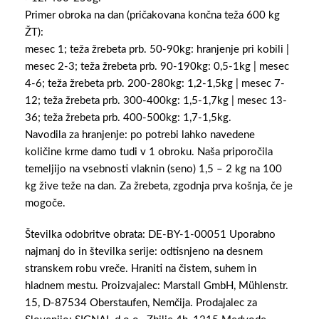
Primer obroka na dan (pričakovana končna teža 600 kg
ŽT):
mesec 1; teža žrebeta prb. 50-90kg: hranjenje pri kobili |
mesec 2-3; teža žrebeta prb. 90-190kg: 0,5-1kg | mesec
4-6; teža žrebeta prb. 200-280kg: 1,2-1,5kg | mesec 7-
12; teža žrebeta prb. 300-400kg: 1,5-1,7kg | mesec 13-
36; teža žrebeta prb. 400-500kg: 1,7-1,5kg.
Navodila za hranjenje: po potrebi lahko navedene
količine krme damo tudi v 1 obroku. Naša priporočila
temeljijo na vsebnosti vlaknin (seno) 1,5 – 2 kg na 100
kg žive teže na dan. Za žrebeta, zgodnja prva košnja, če je
mogoče.
Številka odobritve obrata: DE-BY-1-00051 Uporabno
najmanj do in številka serije: odtisnjeno na desnem
stranskem robu vreče. Hraniti na čistem, suhem in
hladnem mestu. Proizvajalec: Marstall GmbH, Mühlenstr.
15, D-87534 Oberstaufen, Nemčija. Prodajalec za