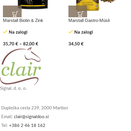
Marstall Biotin & Zink
Marstall Gastro-Müsli
Na zalogi
Na zalogi
35,70
€
–
82,00
€
34,50
€
Signal, d. o. o.
Dupleška cesta 239, 2000 Maribor
Email:
clair@signaldoo.si
Tel:
+386 2 46 18 162