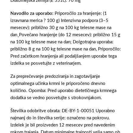
Diatomejska zemlja (E 551c): 70 mg
Navodilo za uporabo:
Priporočilo za hranjenje: (1
izravnana merica ? 100 g) Intenzivna podpora (3–5
mesecev): približno 30 g na 100 kg telesne mase na
dan¸Povečano hranjenje (do 12 mesecev): približno 15 g
na 100 kg telesne mase na dan; Dolgotrajna uporaba:
približno 8 g na 100 kg telesne mase na dan, Priporočilo:
Pred začetkom hranjenja ali podaljšanjem uporabe tega
izdelka se posvetujte z veterinarjem.
Za preprečevanje predoziranja in zagotavljanje
optimalnega učinka krmni le priporočeno dnevno
količino. Opomba: Pred uporabo dietetičnega krmnega
dodatka se vedno posvetujte s strokovnjakom.
Številka odobritve obrata: DE-BY-1-00051 Uporabno
najmanj do in številka serije: označeno na pokrovu.
Izdelek je bil proizveden 12 mesecev pred navedenim
rokom trajanja. Datum minimalne trajnosti velja samo ob