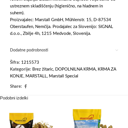
ustreznem skladiščenju (higienično, na hladnem in
suhem).
Proizvajalec: Marstall GmbH, Mühlenstr. 15, D-87534
Oberstaufen, Nemčija. Prodajalec za Slovenijo: SIGNAL
d.o.o., Zbilje 4h, 1215 Medvode, Slovenija.
Dodatne podrobnosti
Šifra:
1215573
Kategorije:
Brez žitaric
,
DOPOLNILNA KRMA
,
KRMA ZA
KONJE
,
MARSTALL
,
Marstall Special
Share:
Podobni izdelki