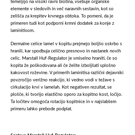
temeljijo na visoki ravni biotina, vsebuje organske
elemente v sledovih in več naravnih sestavin, kot so
zelišča za krepitev krvnega obtoka. To pomeni, da je
primeren tudi kot podporni krmni dodatek za konje z
laminitisom.
Dermalne celice lamel v kopitu prejmejo boljšo oskrbo s
hranili, kar spodbuja celično presnovo in nastanek novih
celic. Marstall Huf-Regulator je smiselno hraniti, če so
kopita že poškodovana ali če želite izboljšati splošno
kakovost roževine. V primerih laminitisa različni dejavniki
povzročijo verižno reakcijo, ki vedno vodi v težave s
cirkulacijo krvi v lamelah. Kot negativen rezultat, se
plošče, ki tvorijo elastično oporo za kopitno kost, ločijo.
Ta ločitev omogoča rotacijo kopitnice in v najslabšem
primeru lahko prebode podplat.