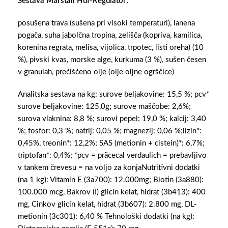
Sestava Marstall Huf-Regulator:
posušena trava (sušena pri visoki temperaturi), lanena
pogača, suha jabolčna tropina, zelišča (kopriva, kamilica,
korenina regrata, melisa, vijolica, trpotec, listi oreha) (10
%), pivski kvas, morske alge, kurkuma (3 %), sušen česen
v granulah, prečiščeno olje (olje oljne ogrščice)
Analitska sestava na kg: surove beljakovine: 15,5 %; pcv*
surove beljakovine: 125,0g; surove maščobe: 2,6%;
surova vlaknina: 8,8 %; surovi pepel: 19,0 %; kalcij: 3,40
%; fosfor: 0,3 %; natrij: 0,05 %; magnezij: 0,06 %;lizin*:
0,45%, treonin*: 12,2%; SAS (metionin + cistein)*: 6,7%;
triptofan*: 0,4%; *pcv = präcecal verdaulich = prebavljivo
v tankem črevesu = na voljo za konjaNutritivni dodatki
(na 1 kg): Vitamin E (3a700): 12.000mg; Biotin (3a880):
100.000 mcg, Bakrov (I) glicin kelat, hidrat (3b413): 400
mg, Cinkov glicin kelat, hidrat (3b607): 2.800 mg, DL-
metionin (3c301): 6,40 % Tehnološki dodatki (na kg):