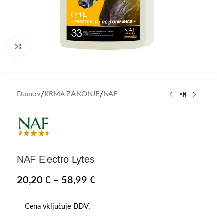
Click to enlarge
Domov
/
KRMA ZA KONJE
/
NAF
NAF Electro Lytes
20,20
€
–
58,99
€
Cena vključuje DDV.