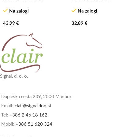
Na zalogi
Na zalogi
43,99
€
32,89
€
Signal, d. o. o.
Dupleška cesta 239, 2000 Maribor
Email:
clair@signaldoo.si
Tel:
+386 2 46 18 162
Mobil:
+386 51 620 324