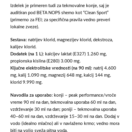
Izdelek je primeren tudi za tekmovalne konje, saj je
auditiran pod BETA NOPS shemo kot “Clean Sport”
(primerno za FEI; za specifična pravila vedno preveri
lokalne zveze).
Sestava:
natrijev klorid, magnezijev klorid, dekstroza,
kalijev klorid.
Dodatek (na 1 L)
: kalcijev laktat (E327) 1.260 mg,
propionska kislina (E280) 3.000 mg.
Ključne elektrolitske vrednosti (na 90 ml)
: natrij 4.600
mg, kalij 1.090 mg, magnezij 648 mg, kalcij 144 mg,
klorid 9.990 mg.
Navodila za uporabo:
konji – peak performance/vroče
vreme 90 ml na dan, tekmovalna uporaba 60 ml na dan,
vzdrževanje 30 ml na dan; poniji – tekmovalna uporaba
40–60 ml na dan, vzdrževanje 15–30 ml na dan. Dodaj v
vodo (idealno mlačno) ali v navlaženo krmo; vedno mora
biti na voljo sveža pitna voda.