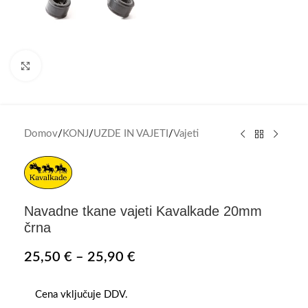
Click to enlarge
Domov
/
KONJ
/
UZDE IN VAJETI
/
Vajeti
Navadne tkane vajeti Kavalkade 20mm
črna
25,50
€
–
25,90
€
Cena vključuje DDV.