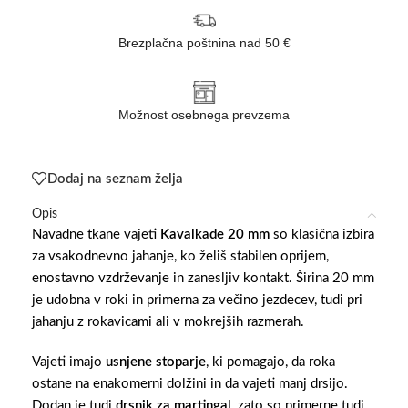
Brezplačna poštnina nad 50 €
Možnost osebnega prevzema
Dodaj na seznam želja
Opis
Navadne tkane vajeti
Kavalkade 20 mm
so klasična izbira
za vsakodnevno jahanje, ko želiš stabilen oprijem,
enostavno vzdrževanje in zanesljiv kontakt. Širina 20 mm
je udobna v roki in primerna za večino jezdecev, tudi pri
jahanju z rokavicami ali v mokrejših razmerah.
Vajeti imajo
usnjene stoparje
, ki pomagajo, da roka
ostane na enakomerni dolžini in da vajeti manj drsijo.
Dodan je tudi
drsnik za martingal
, zato so primerne tudi