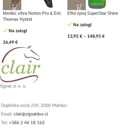
Merilec vihra Norton Pro & Eric
Effol sprej SuperStar Shine
Thomas Hybrid
Na zalogi
Na zalogi
13,95
€
–
148,95
€
26,49
€
Signal, d. o. o.
Dupleška cesta 239, 2000 Maribor
Email:
clair@signaldoo.si
Tel:
+386 2 46 18 162