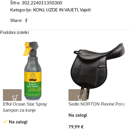
Šifra:
302.224011350300
Kategorije:
KONJ
,
UZDE IN VAJETI
,
Vajeti
Share:
Podobni izdelki
Effol Ocean Star Spray
Sedlo NORTON Rexine Pony
šampon za konje
Na zalogi
Na zalogi
79,99
€