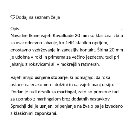
Dodaj na seznam želja
Opis
Navadne tkane vajeti
Kavalkade 20 mm
so klasična izbira
za vsakodnevno jahanje, ko želiš stabilen oprijem,
enostavno vzdrževanje in zanesljiv kontakt. Širina 20 mm
je udobna v roki in primerna za večino jezdecev, tudi pri
jahanju z rokavicami ali v mokrejših razmerah.
Vajeti imajo
usnjene stoparje
, ki pomagajo, da roka
ostane na enakomerni dolžini in da vajeti manj drsijo.
Dodan je tudi
drsnik za martingal
, zato so primerne tudi
za uporabo z martingalom brez dodatnih nastavkov.
Sprednji del je
usnjen
, pripenjanje na žvalo pa je izvedeno
s
klasičnimi zaponkami
.