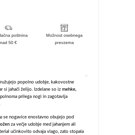
lačna poštnina
Možnost osebnega
nad 50 €
prevzema
ružujejo popolno udobje, kakovostne
r si jahači želijo. Izdelane so iz
mehke,
opolnoma prilega nogi in zagotavlja
.
u
se nogavice enostavno obujejo pod
ložen
za večje udobje med jahanjem ali
erial učinkovito odvaja vlago, zato stopala