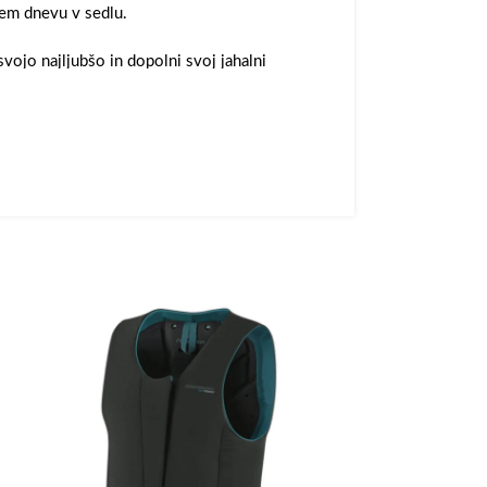
em dnevu v sedlu.
svojo najljubšo in dopolni svoj jahalni
ade
.
er, 5 % elastan
 prosti čas –
KavalSocks
so tisti detajl, ki