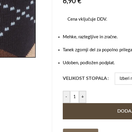
6,90
€
Cena vključuje DDV.
Mehke, raztegljive in zračne.
Tanek zgornji del za popolno prileg
Udoben, podložen podplat.
VELIKOST STOPALA
-
+
DODAJ