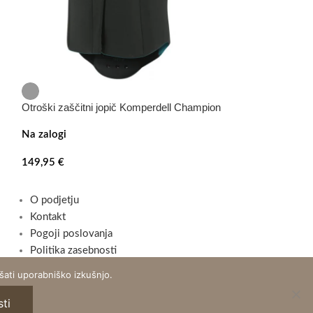
Otroški zaščitni jopič Komperdell Champion
Dresurni bič za
Na zalogi
Na zalogi
149,95
€
16,99
€
O podjetju
Kontakt
Pogoji poslovanja
Politika zasebnosti
ati uporabniško izkušnjo.
ti