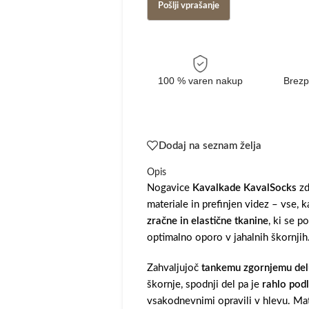
100 % varen nakup
Brezp
Dodaj na seznam želja
Opis
Nogavice
Kavalkade KavalSocks
zd
materiale in prefinjen videz – vse, ka
zračne in elastične tkanine
, ki se p
optimalno oporo v jahalnih škornjih
Zahvaljujoč
tankemu zgornjemu del
škornje, spodnji del pa je
rahlo pod
vsakodnevnimi opravili v hlevu. Mat