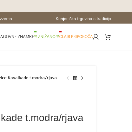
evzema
Konjeniška trgovina s tradicijo
LAGOVNE ZNAMKE
% ZNIŽANO %
CLAIR PRIPOROČA
ice Kavalkade t.modra/rjava
kade t.modra/rjava