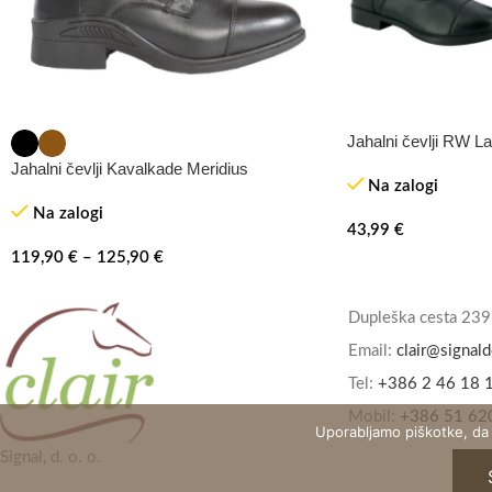
Jahalni čevlji RW L
Jahalni čevlji Kavalkade Meridius
Na zalogi
Na zalogi
43,99
€
119,90
€
–
125,90
€
Dupleška cesta 239
Email:
clair@signald
Tel:
+386 2 46 18 
Mobil:
+386 51 62
Uporabljamo piškotke, da
Signal, d. o. o.