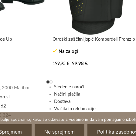
ace Up
Otroški zaščitni jopič Komperdell Frontzip
-50%
Na zalogi
99,98
€
199,95
€
Sledenje naročil
, 2000 Maribor
Načini plačila
oo.si
Dostava
162
Vračila in reklamacije
0 324
 bolje spoznamo, kako se odzivate z vsebino in da vam pomagamo izboljš
Sprejmem
Ne sprejmem
Politika zasebnos