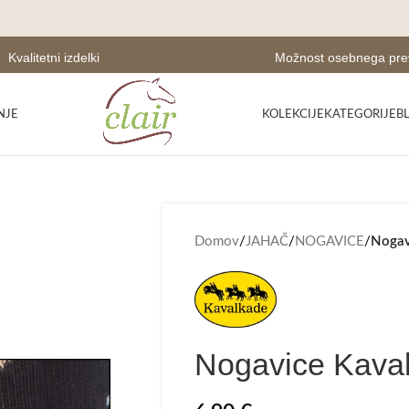
Kvalitetni izdelki
Možnost osebnega pr
NJE
KOLEKCIJE
KATEGORIJE
B
Domov
/
JAHAČ
/
NOGAVICE
/
Nogav
Nogavice Kaval