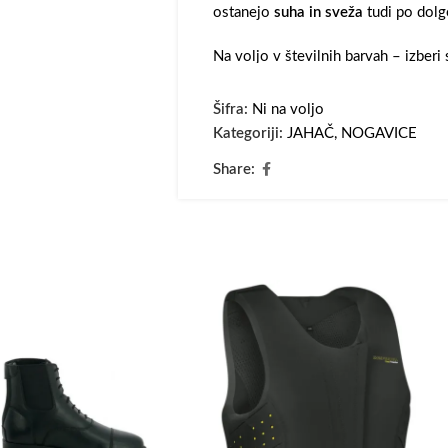
ostanejo
suha in sveža
tudi po dolg
Na voljo v številnih barvah – izberi 
videz z brezčasno eleganco
Kavalk
Šifra:
Ni na voljo
Sestava: 80 % bombaž, 15 % poliest
Kategoriji:
JAHAČ
,
NOGAVICE
Popolne za jahanje, delo v hlevu ali
Share:
naredi razliko.