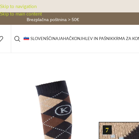
Skip to navigation
Skip to main content
Brezplačna poštnina > 50€
JAHAČ
KONJ
HLEV IN PAŠNIK
KRMA ZA KO
SLOVENŠČINA