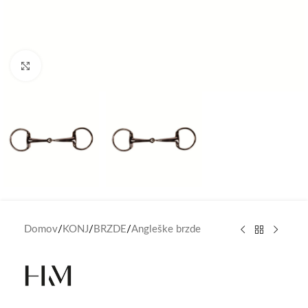
Click to enlarge
Domov
/
KONJ
/
BRZDE
/
Angleške brzde