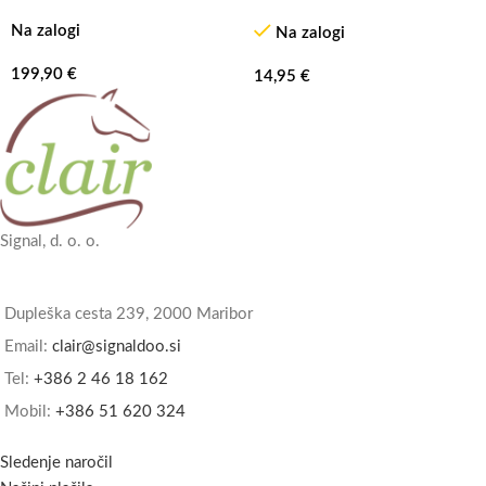
Na zalogi
Na zalogi
199,90
€
14,95
€
Signal, d. o. o.
Dupleška cesta 239, 2000 Maribor
Email:
clair@signaldoo.si
Tel:
+386 2 46 18 162
Mobil:
+386 51 620 324
Sledenje naročil