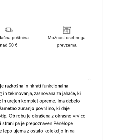
lačna poštnina
Možnost osebnega
nad 50 €
prevzema
e razkošna in hkrati funkcionalna
 in tekmovanja, zasnovana za jahače, ki
ez in urejen komplet opreme. Ima debelo
žametno zunanjo površino
, ki daje
otip. Ob robu je okrašena z okrasno vrvico
vi strani pa je prepoznaven Pénélope
se lepo ujema z ostalo kolekcijo in na