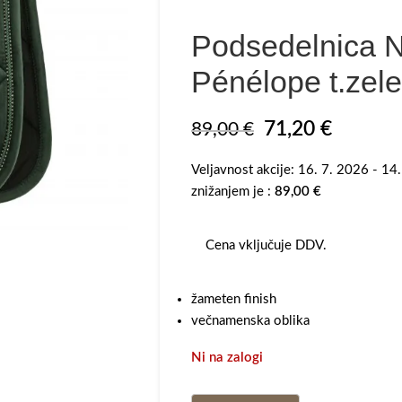
Podsedelnica N
Pénélope t.zel
71,20
€
89,00
€
Veljavnost akcije: 16. 7. 2026 - 14
znižanjem je :
89,00
€
Cena vključuje DDV.
žameten finish
večnamenska oblika
Ni na zalogi