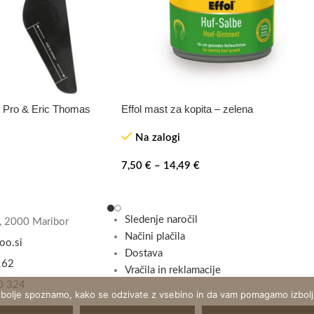
n Pro & Eric Thomas
Effol mast za kopita – zelena
Na zalogi
7,50
€
–
14,49
€
Sledenje naročil
, 2000 Maribor
Načini plačila
oo.si
Dostava
162
Vračila in reklamacije
0 324
 bolje spoznamo, kako se odzivate z vsebino in da vam pomagamo izboljš