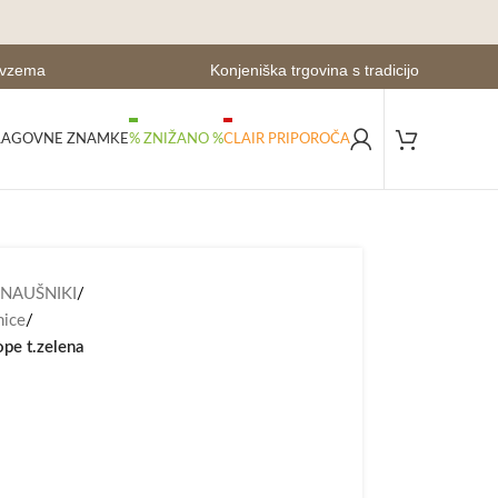
evzema
Konjeniška trgovina s tradicijo
LAGOVNE ZNAMKE
% ZNIŽANO %
CLAIR PRIPOROČA
 NAUŠNIKI
/
nice
/
pe t.zelena