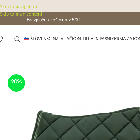
Skip to navigation
Skip to main content
Brezplačna poštnina > 50€
JAHAČ
KONJ
HLEV IN PAŠNIK
KRMA ZA KO
SLOVENŠČINA
20%
-100%