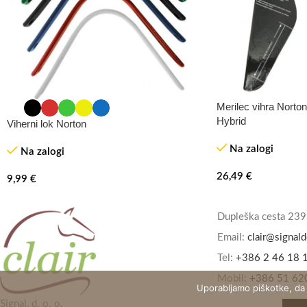
Merilec vihra Norto
Hybrid
Viherni lok Norton
Na zalogi
Na zalogi
26,49
€
9,99
€
Dupleška cesta 239
Email:
clair@signald
Tel:
+386 2 46 18 
Mobil:
+386 51 62
Uporabljamo piškotke, da
Signal, d. o. o.