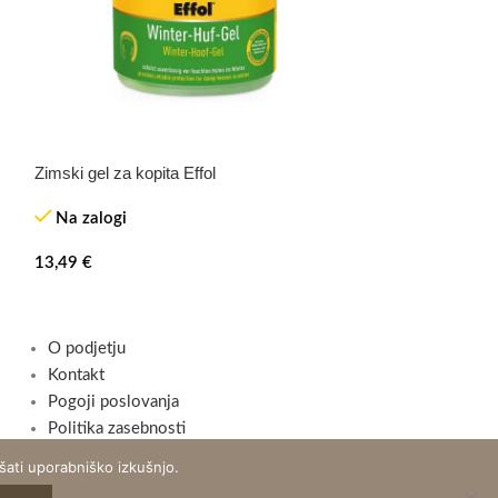
Zimski gel za kopita Effol
Skakalno sedlo
Na zalogi
Na zalogi
13,49
€
399,90
€
O podjetju
Kontakt
Pogoji poslovanja
Politika zasebnosti
ati uporabniško izkušnjo.