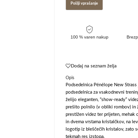
100 % varen nakup
Brezp
Dodaj na seznam želja
Opis
Podsedelnica Pénélope New Strass j
podsedelnica za vsakodnevni trening
želijo eleganten, “show-ready” vid
prešito polnilo (v obliki rombov) in
prestižen videz ter prijeten, mehak 
in dvema vrstama kristalčkov, na le
logotip iz bleščečih kristalov, zato 
tekmah res izstopa.