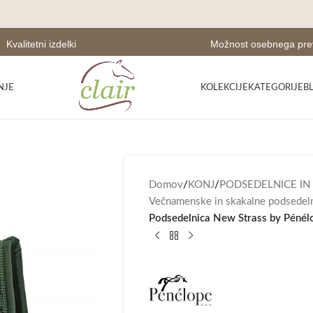
Kvalitetni izdelki
Možnost osebnega pr
NJE
KOLEKCIJE
KATEGORIJE
B
Domov
/
KONJ
/
PODSEDELNICE IN
Večnamenske in skakalne podsedel
Podsedelnica New Strass by Pénélo