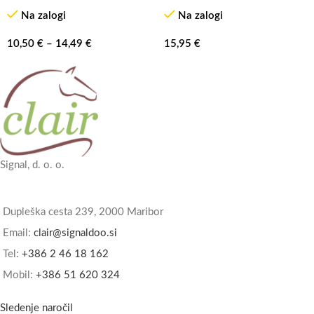
Na zalogi
Na zalogi
10,50
€
–
14,49
€
15,95
€
Signal, d. o. o.
Dupleška cesta 239, 2000 Maribor
Email:
clair@signaldoo.si
Tel:
+386 2 46 18 162
Mobil:
+386 51 620 324
Sledenje naročil