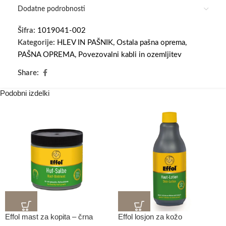
Dodatne podrobnosti
Šifra:
1019041-002
Kategorije:
HLEV IN PAŠNIK
,
Ostala pašna oprema
,
PAŠNA OPREMA
,
Povezovalni kabli in ozemljitev
Share:
Podobni izdelki
Effol mast za kopita – črna
Effol losjon za kožo